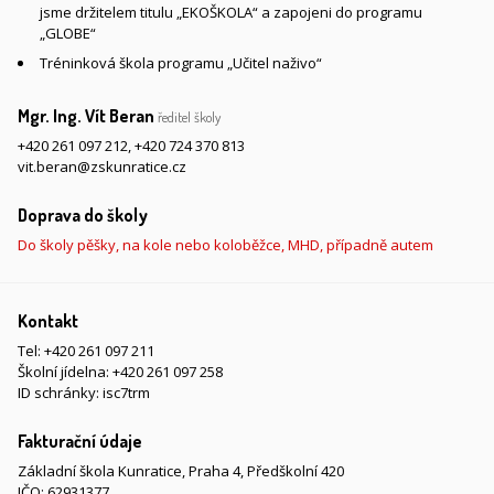
jsme držitelem titulu „EKOŠKOLA“ a zapojeni do programu
„GLOBE“
Tréninková škola programu „Učitel naživo“
Mgr. Ing. Vít Beran
ředitel školy
+420 261 097 212
,
+420 724 370 813
vit.beran@zskunratice.cz
Doprava do školy
Do školy pěšky, na kole nebo koloběžce, MHD, případně autem
Kontakt
Tel:
+420 261 097 211
Školní jídelna:
+420 261 097 258
ID schránky: isc7trm
Fakturační údaje
Základní škola Kunratice, Praha 4, Předškolní 420
IČO: 62931377