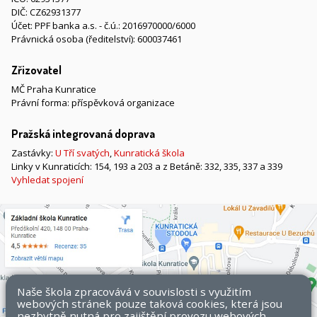
DIČ: CZ62931377
Účet: PPF banka a.s. - č.ú.: 2016970000/6000
Právnická osoba (ředitelství): 600037461
Zřizovatel
MČ Praha Kunratice
Právní forma: příspěvková organizace
Pražská integrovaná doprava
Zastávky:
U Tří svatých
,
Kunratická škola
Linky v Kunraticích: 154, 193 a 203 a z Betáně: 332, 335, 337 a 339
Vyhledat spojení
Naše škola zpracovává v souvislosti s využitím
webových stránek pouze taková cookies, která jsou
nezbytně nutná pro zajištění provozu webových