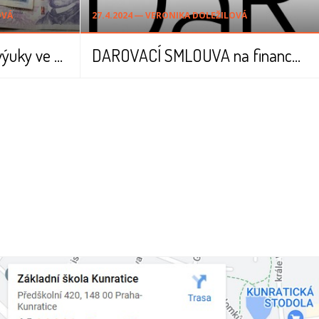
OVÁ
27.4.2024 ― VERONIKA DOLEŽILOVÁ
FINANCOVÁNÍ párové výuky ve 3. ročníku školního roku 2024/2025
DAROVACÍ SMLOUVA na financování párové výuky ve školním roce 2024/2025 - 3. ROČNÍK