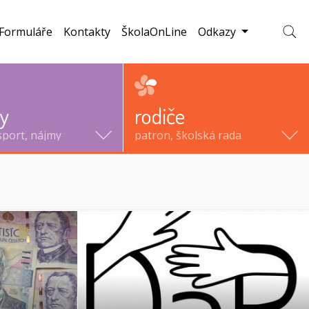
Formuláře
Kontakty
ŠkolaOnLine
Odkazy
Zobraz
ty
rodiče
sport, nájmy
patron, školská rada