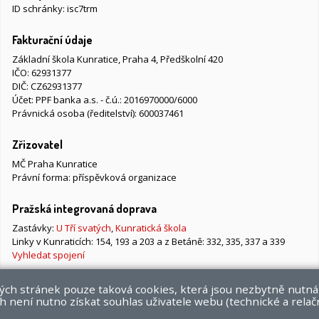
ID schránky: isc7trm
Fakturační údaje
Základní škola Kunratice, Praha 4, Předškolní 420
IČO: 62931377
DIČ: CZ62931377
Účet: PPF banka a.s. - č.ú.: 2016970000/6000
Právnická osoba (ředitelství): 600037461
Zřizovatel
MČ Praha Kunratice
Právní forma: příspěvková organizace
Pražská integrovaná doprava
Zastávky:
U Tří svatých
,
Kunratická škola
Linky v Kunraticích: 154, 193 a 203 a z Betáně: 332, 335, 337 a 339
Vyhledat spojení
vých stránek pouze taková cookies, která jsou nezbytně nutná
 není nutno získat souhlas uživatele webu (technické a relač