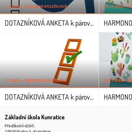
2.1.2025 ― VERONIKA DOLEŽILOVÁ
19.12.2024 ― 
DOTAZNÍKOVÁ ANKETA k párové výuce pro budoucí ČTVRŤÁČKY ve školním roce 2025/2026
4.1.2024 ― VERONIKA DOLEŽILOVÁ
20.12.2023 ― 
DOTAZNÍKOVÁ ANKETA k párové výuce pro budoucí TŘEŤÁČKY ve školním roce 2024/2025
Základní škola Kunratice
Předškolní 420/5
148 00 Praha 4 - Kunratice