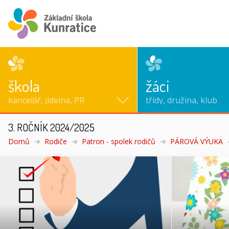
škola
žáci
kancelář, jídelna, PR
třídy, družina, klub
3. ROČNÍK 2024/2025
Domů
Rodiče
Patron - spolek rodičů
PÁROVÁ VÝUKA