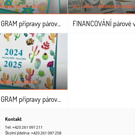
VERONIKA DOLEŽILOVÁ
30.11.2024 ― VERONIKA DOLEŽIL
HARMONOGRAM přípravy párové výuky pro budoucí čtvrťáčky - školní rok 2025/2026
VERONIKA DOLEŽILOVÁ
HARMONOGRAM přípravy párové výuky pro budoucí třeťáčky - školní rok 2024/2025
Kontakt
Tel:
+420 261 097 211
Školní jídelna:
+420 261 097 258