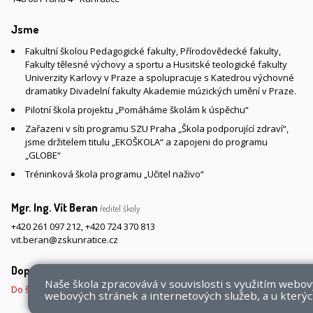
Jsme
Fakultní školou Pedagogické fakulty, Přírodovědecké fakulty,
Fakulty tělesné výchovy a sportu a Husitské teologické fakulty
Univerzity Karlovy v Praze a spolupracuje s Katedrou výchovné
dramatiky Divadelní fakulty Akademie múzických umění v Praze.
Pilotní škola projektu „Pomáháme školám k úspěchu“
Zařazeni v síti programu SZU Praha „Škola podporující zdraví“,
jsme držitelem titulu „EKOŠKOLA“ a zapojeni do programu
„GLOBE“
Tréninková škola programu „Učitel naživo“
Mgr. Ing. Vít Beran
ředitel školy
+420 261 097 212
,
+420 724 370 813
vit.beran@zskunratice.cz
Doprava do školy
Naše škola zpracovává v souvislosti s využitím webo
Do školy pěšky, na kole nebo koloběžce, MHD, případně autem
webových stránek a internetových služeb, a u kterých