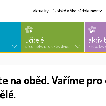
Aktuality
Školské a školní dokumenty
učitelé
aktivi
předměty, projekty, dvpp
kroužky, 
te na oběd. Vaříme pro d
ělé.