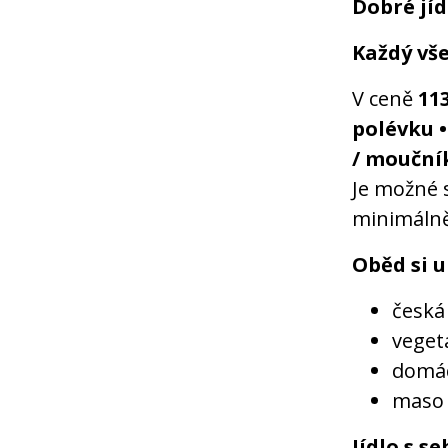
Dobré jíd
Každý vše
V ceně
113
polévku •
/ mouční
Je možné s
minimálně
Oběd si u
česká 
veget
domác
maso o
Jídlo s s