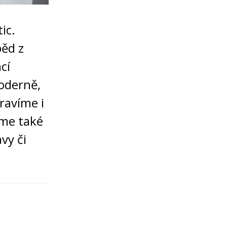
ic.
běd z
cí
moderně,
ravíme i
íme také
vy či