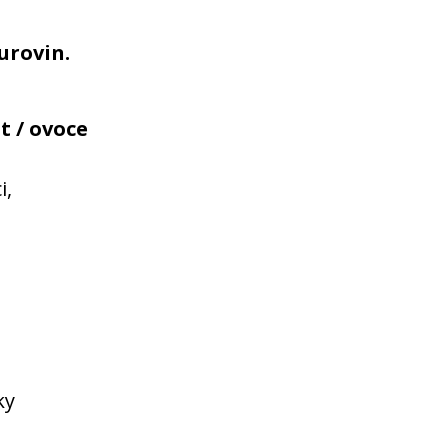
urovin.
t / ovoce
i,
ky