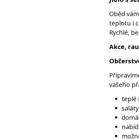
Oběd vá
teplotu i 
Rychlé, be
Akce, rau
Občerstv
Připravím
vašeho př
teplé
salát
domác
nabíd
možno