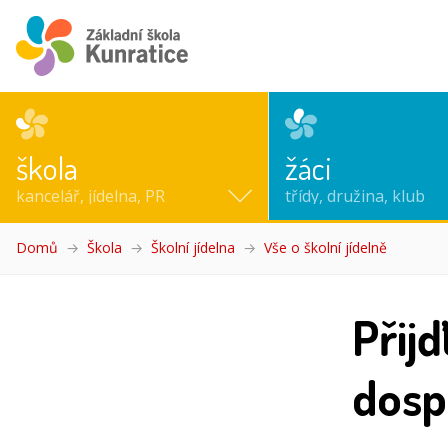
škola
žáci
kancelář, jídelna, PR
třídy, družina, klub
Domů
Škola
Školní jídelna
Vše o školní jídelně
(aktuální)
Přijď
dosp