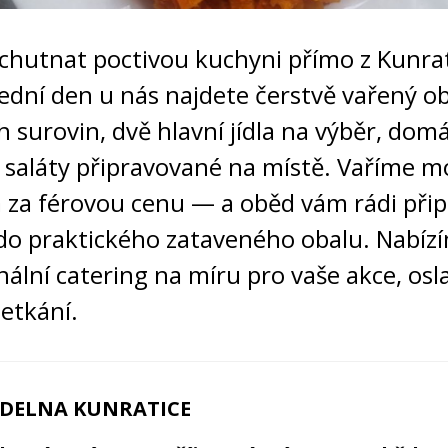
ochutnat poctivou kuchyni přímo z Kunrat
ední den u nás najdete čerstvě vařený o
h surovin, dvě hlavní jídla na výběr, domá
i saláty připravované na místě. Vaříme 
 za férovou cenu — a oběd vám rádi přip
do praktického zataveného obalu. Nabíz
nální catering na míru pro vaše akce, osla
setkání.
ÍDELNA KUNRATICE