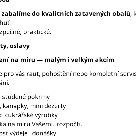
m
zabalíme do kvalitních zatavených obalů
, 
chuť.
zpečné, praktické.
ty, oslavy
ení na míru — malým i velkým akcím
e pro vás raut, pohoštění nebo kompletní servi
ání.
 i studené pokrmy
y, kanapky, mini dezerty
í cukrářské výrobky
ka na míru Vašemu rozpočtu
st výdeje i donášky