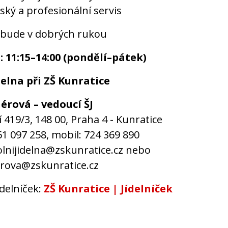
ský a profesionální servis
 bude v dobrých rukou
 11:15–14:00 (pondělí–pátek)
delna při ZŠ Kunratice
érová – vedoucí ŠJ
 419/3, 148 00, Praha 4 - Kunratice
61 097 258, mobil: 724 369 890
olnijidelna@zskunratice.cz nebo
rova@zskunratice.cz
ídelníček:
ZŠ Kunratice | Jídelníček