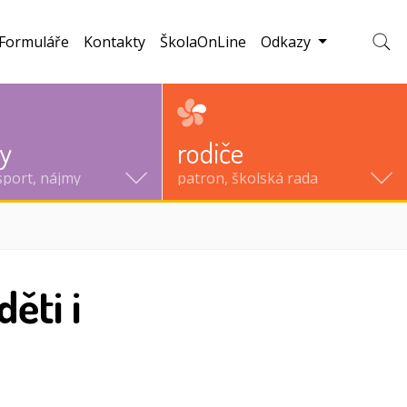
Formuláře
Kontakty
ŠkolaOnLine
Odkazy
Zobraz
ty
rodiče
sport, nájmy
patron, školská rada
ěti i