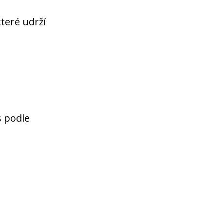
které udrží
s podle