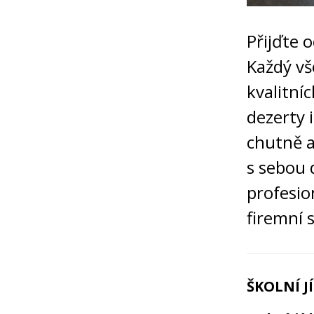
Přijďte 
Každý vš
kvalitníc
dezerty 
chutně a
s sebou 
profesio
firemní 
ŠKOLNÍ J