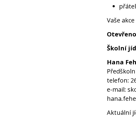
přátel
Vaše akce
Otevřeno:
Školní jí
Hana Feh
Předškolní
telefon: 2
e-mail: sk
hana.fehe
Aktuální j