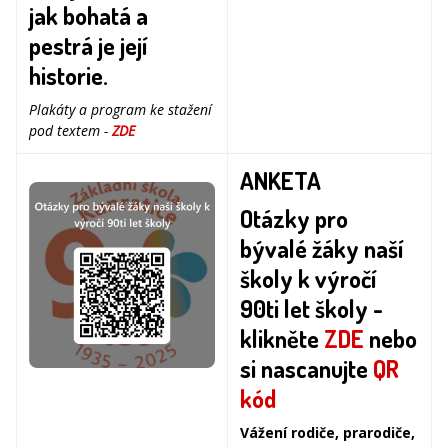
jak bohatá a
pestrá je její
historie.
Plakáty a program ke stažení
pod textem -
ZDE
ANKETA
Otázky pro
bývalé žáky naší
školy k
výročí
90ti let školy -
klikněte
ZDE
nebo
si nascanujte
QR
kód
Vážení rodiče, prarodiče,