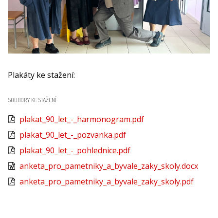
Plakáty ke stažení:
SOUBORY KE STAŽENÍ
plakat_90_let_-_harmonogram.pdf
plakat_90_let_-_pozvanka.pdf
plakat_90_let_-_pohlednice.pdf
anketa_pro_pametniky_a_byvale_zaky_skoly.docx
anketa_pro_pametniky_a_byvale_zaky_skoly.pdf