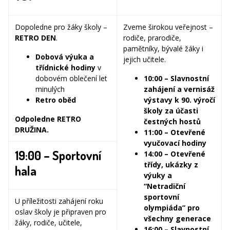
Dopoledne pro žáky školy –
Zveme širokou veřejnost –
RETRO DEN
.
rodiče, prarodiče,
pamětníky, bývalé žáky i
Dobová výuka a
jejich učitele.
třídnické hodiny
v
dobovém oblečení let
10:00 – Slavnostní
minulých
zahájení a vernisáž
Retro oběd
výstavy k 90. výročí
školy za účasti
Odpoledne RETRO
čestných hostů
DRUŽINA.
11:00 – Otevřené
vyučovací hodiny
19:00 – Sportovní
14:00 – Otevřené
třídy, ukázky z
hala
výuky a
“Netradiční
sportovní
U příležitosti zahájení roku
olympiáda” pro
oslav školy je připraven pro
všechny generace
žáky, rodiče, učitele,
16:00 – Slavnostní