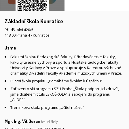
Základní škola Kunratice
Předškolní 420/5
148 00 Praha 4 - Kunratice
Jsme
Fakultní školou Pedagogické fakulty, Přírodovědecké fakulty,
Fakulty tělesné výchovy a sportu a Husitské teologické fakulty
Univerzity Karlovy v Praze a spolupracuje s Katedrou výchovné
dramatiky Divadelní fakulty Akademie múzických umění v Praze.
Pilotní škola projektu „Pomáháme školám k úspěchu“
Zařazeni v síti programu SZU Praha „Škola podporující zdraví“,
jsme držitelem titulu „EKOŠKOLA“ a zapojeni do programu
„GLOBE“
Tréninková škola programu „Učitel naživo“
Mgr. Ing. Vít Beran
ředitel školy