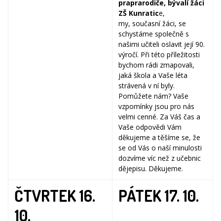
praprarodiče, bývalí žáci
ZŠ Kunratic
e,
my, současní žáci, se
schystáme společně s
našimi učiteli oslavit její 90.
výročí. Při této příležitosti
bychom rádi zmapovali,
jaká škola a Vaše léta
strávená v ní byly.
Pomůžete nám? Vaše
vzpomínky jsou pro nás
velmi cenné. Za Váš čas a
Vaše odpovědi Vám
děkujeme a těšíme se, že
se od Vás o naší minulosti
dozvíme víc než z učebnic
dějepisu. Děkujeme.
ČTVRTEK 16.
PÁTEK 17. 10.
10.