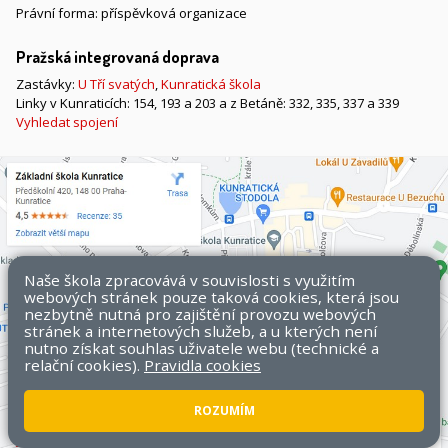
Právní forma: příspěvková organizace
Pražská integrovaná doprava
Zastávky:
U Tří svatých
,
Kunratická škola
Linky v Kunraticích: 154, 193 a 203 a z Betáně: 332, 335, 337 a 339
Vyhledat spojení
Naše škola zpracovává v souvislosti s využitím
webových stránek pouze taková cookies, která jsou
nezbytně nutná pro zajištění provozu webových
stránek a internetových služeb, a u kterých není
nutno získat souhlas uživatele webu (technické a
relační cookies).
Pravidla cookies
ROZUMÍM
Všechna práva vyhrazena. Copyright © 2026 ZŠ Kunratice.
Mapa
stránek
|
Přístupnost stránek
|
Pravidla COOKIES