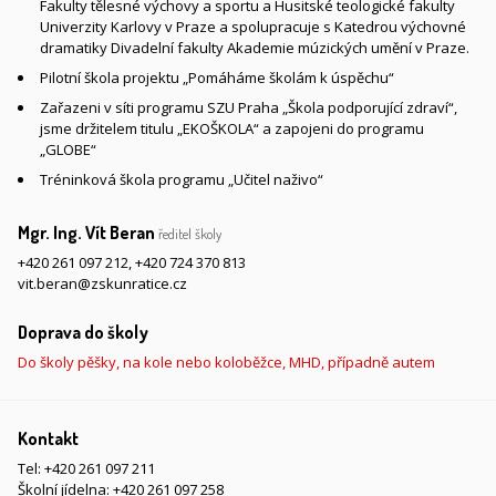
Fakulty tělesné výchovy a sportu a Husitské teologické fakulty
Univerzity Karlovy v Praze a spolupracuje s Katedrou výchovné
dramatiky Divadelní fakulty Akademie múzických umění v Praze.
Pilotní škola projektu „Pomáháme školám k úspěchu“
Zařazeni v síti programu SZU Praha „Škola podporující zdraví“,
jsme držitelem titulu „EKOŠKOLA“ a zapojeni do programu
„GLOBE“
Tréninková škola programu „Učitel naživo“
Mgr. Ing. Vít Beran
ředitel školy
+420 261 097 212
,
+420 724 370 813
vit.beran@zskunratice.cz
Doprava do školy
Do školy pěšky, na kole nebo koloběžce, MHD, případně autem
Kontakt
Tel:
+420 261 097 211
Školní jídelna:
+420 261 097 258