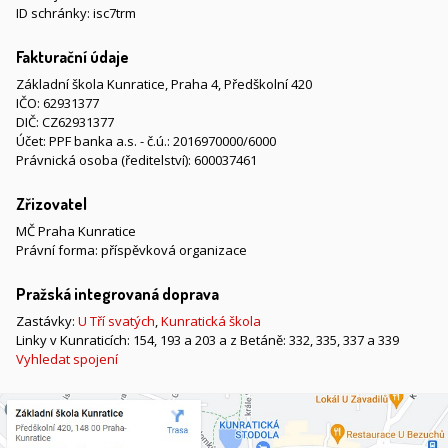
ID schránky: isc7trm
Fakturační údaje
Základní škola Kunratice, Praha 4, Předškolní 420
IČO: 62931377
DIČ: CZ62931377
Účet: PPF banka a.s. - č.ú.: 2016970000/6000
Právnická osoba (ředitelství): 600037461
Zřizovatel
MČ Praha Kunratice
Právní forma: příspěvková organizace
Pražská integrovaná doprava
Zastávky:
U Tří svatých
,
Kunratická škola
Linky v Kunraticích: 154, 193 a 203 a z Betáně: 332, 335, 337 a 339
Vyhledat spojení