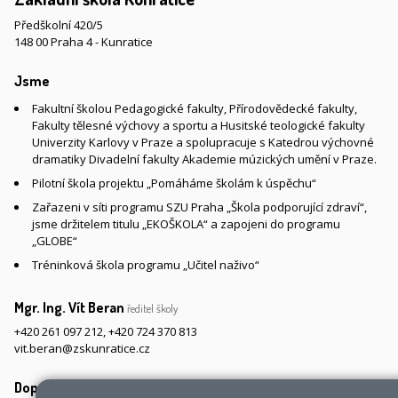
Předškolní 420/5
148 00 Praha 4 - Kunratice
Jsme
Fakultní školou Pedagogické fakulty, Přírodovědecké fakulty,
Fakulty tělesné výchovy a sportu a Husitské teologické fakulty
Univerzity Karlovy v Praze a spolupracuje s Katedrou výchovné
dramatiky Divadelní fakulty Akademie múzických umění v Praze.
Pilotní škola projektu „Pomáháme školám k úspěchu“
Zařazeni v síti programu SZU Praha „Škola podporující zdraví“,
jsme držitelem titulu „EKOŠKOLA“ a zapojeni do programu
„GLOBE“
Tréninková škola programu „Učitel naživo“
Mgr. Ing. Vít Beran
ředitel školy
+420 261 097 212
,
+420 724 370 813
vit.beran@zskunratice.cz
Doprava do školy