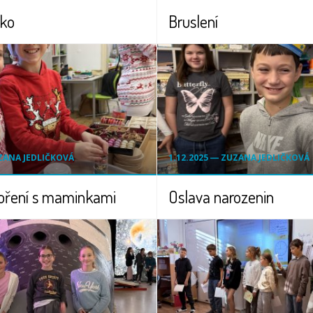
ko
Bruslení
UZANA JEDLIČKOVÁ
1.12.2025 ― ZUZANA JEDLIČKOVÁ
voření s maminkami
Oslava narozenin