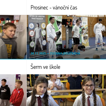
Prosinec - vánoční čas
26.11.2025 ― ZUZANA JEDLIČKOVÁ
Šerm ve škole