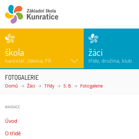
škola
žáci
kancelář, jídelna, PR
třídy, družina, klub
FOTOGALERIE
Domů
Žáci
Třídy
5. B
Fotogalerie
(aktuální)
NAVIGACE
Úvod
O třídě