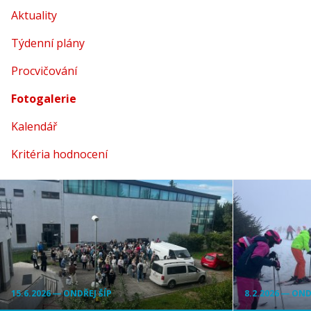
Aktuality
Týdenní plány
Procvičování
Fotogalerie
(aktuální)
Kalendář
Kritéria hodnocení
15.6.2026 ― ONDŘEJ ŠÍP
8.2.2026 ― OND