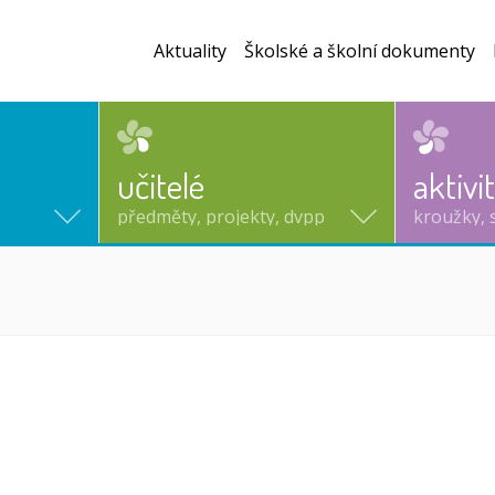
Aktuality
Školské a školní dokumenty
učitelé
aktivi
předměty, projekty, dvpp
kroužky, 