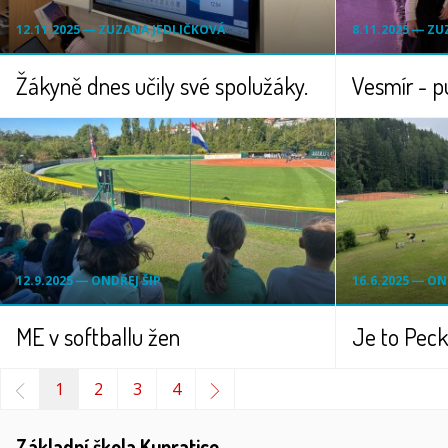
12.11.2025 ― ZUZANA JEDLIČKOVÁ
8.11.2025 ― Z
Žákyně dnes učily své spolužáky.
12.9.2025 ― ONDŘEJ ŠÍP
16.6.2025 ― ON
ME v softballu žen
Je to Pec
1
2
3
4
Základní škola Kunratice