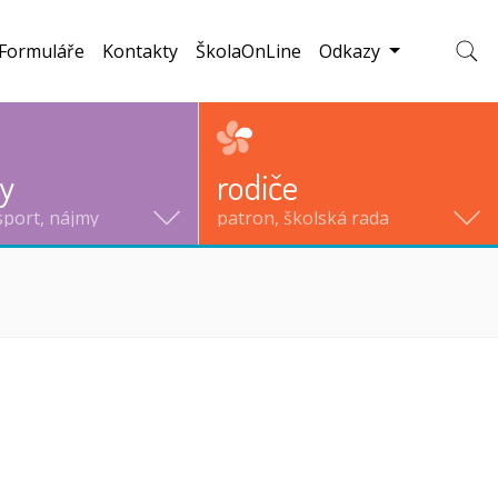
Formuláře
Kontakty
ŠkolaOnLine
Odkazy
Zobraz
ty
rodiče
sport, nájmy
patron, školská rada