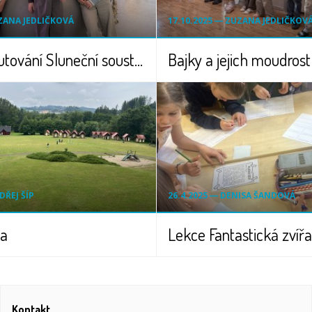
UZANA JEDLIČKOVÁ
17.10.2025 ― ZUZANA JEDLIČKOV
Vesmír - putování Sluneční soustavou - návštěva Planetária
Bajky a jejich moudrost
DŘEJ ŠÍP
26.4.2025 ― DENISA ŠANDOVÁ
ka
Kontakt