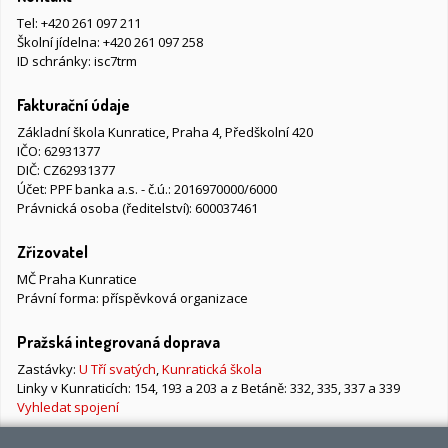
Tel:
+420 261 097 211
Školní jídelna:
+420 261 097 258
ID schránky: isc7trm
Fakturační údaje
Základní škola Kunratice, Praha 4, Předškolní 420
IČO: 62931377
DIČ: CZ62931377
Účet: PPF banka a.s. - č.ú.: 2016970000/6000
Právnická osoba (ředitelství): 600037461
Zřizovatel
MČ Praha Kunratice
Právní forma: příspěvková organizace
Pražská integrovaná doprava
Zastávky:
U Tří svatých
,
Kunratická škola
Linky v Kunraticích: 154, 193 a 203 a z Betáně: 332, 335, 337 a 339
Vyhledat spojení