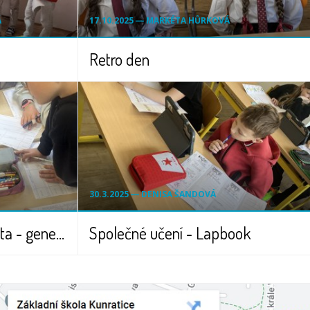
Á
17.10.2025 ― MARKÉTA HŮRKOVÁ
Retro den
30.3.2025 ― DENISA ŠANDOVÁ
Lekce Fantastická zvířata - generujeme obrázky
Společné učení - Lapbook