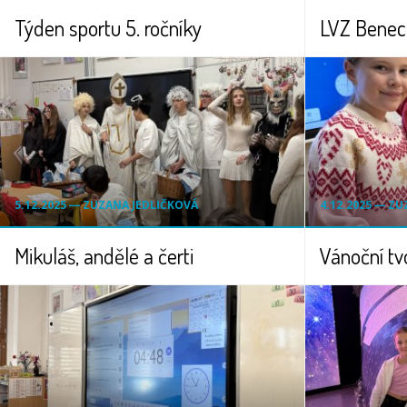
Týden sportu 5. ročníky
LVZ Benec
5.12.2025 ― ZUZANA JEDLIČKOVÁ
4.12.2025 ― Z
Mikuláš, andělé a čerti
Vánoční t