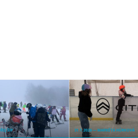
ŘEJ ŠÍP
31.1.2026 ― MARKÉTA HŮRKOVÁ