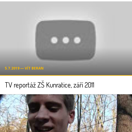
5.7.2019 ― VÍT BERAN
TV reportáž ZŠ Kunratice, září 2011