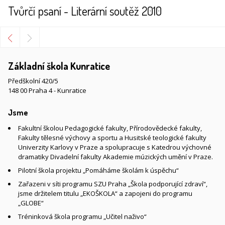
Tvůrčí psaní - Literární soutěž 2010
Základní škola Kunratice
Předškolní 420/5
148 00 Praha 4 - Kunratice
Jsme
Fakultní školou Pedagogické fakulty, Přírodovědecké fakulty,
Fakulty tělesné výchovy a sportu a Husitské teologické fakulty
Univerzity Karlovy v Praze a spolupracuje s Katedrou výchovné
dramatiky Divadelní fakulty Akademie múzických umění v Praze.
Pilotní škola projektu „Pomáháme školám k úspěchu“
Zařazeni v síti programu SZU Praha „Škola podporující zdraví“,
jsme držitelem titulu „EKOŠKOLA“ a zapojeni do programu
„GLOBE“
Tréninková škola programu „Učitel naživo“