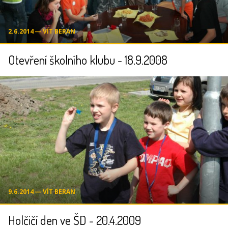
2.6.2014 ― VÍT BERAN
Otevření školního klubu - 18.9.2008
9.6.2014 ― VÍT BERAN
Holčičí den ve ŠD - 20.4.2009