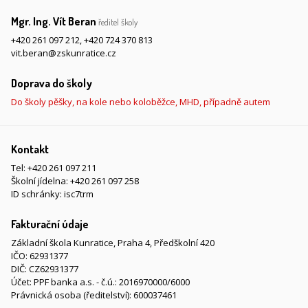
Mgr. Ing. Vít Beran
ředitel školy
+420 261 097 212
,
+420 724 370 813
vit.beran@zskunratice.cz
Doprava do školy
Do školy pěšky, na kole nebo koloběžce, MHD, případně autem
Kontakt
Tel:
+420 261 097 211
Školní jídelna:
+420 261 097 258
ID schránky: isc7trm
Fakturační údaje
Základní škola Kunratice, Praha 4, Předškolní 420
IČO: 62931377
DIČ: CZ62931377
Účet: PPF banka a.s. - č.ú.: 2016970000/6000
Právnická osoba (ředitelství): 600037461