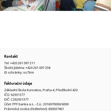
Kontakt
Tel:
+420 261 097 211
Školní jídelna:
+420 261 097 258
ID schránky: isc7trm
Fakturační údaje
Základní škola Kunratice, Praha 4, Předškolní 420
IČO: 62931377
DIČ: CZ62931377
Účet: PPF banka a.s. - č.ú.: 2016970000/6000
Právnická osoba (ředitelství): 600037461