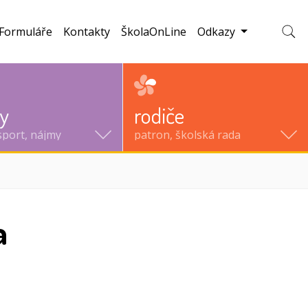
Formuláře
Kontakty
ŠkolaOnLine
Odkazy
Zobraz
ty
rodiče
sport, nájmy
patron, školská rada
a