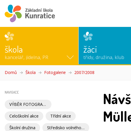
škola
žáci
kancelář, jídelna, PR
třídy, družina, klub
Domů
Škola
Fotogalerie
2007/2008
(aktuální)
Návš
NAVIGACE
VÝBĚR FOTOGRAFIÍ
Mülle
Celoškolní akce
Třídní akce
Školní družina
Středisko volného času