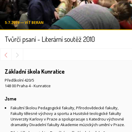
5.7.2019 ― VÍT BERAN
Tvůrčí psaní - Literární soutěž 2010
Základní škola Kunratice
Předškolní 420/5
148 00 Praha 4 - Kunratice
Jsme
Fakultní školou Pedagogické fakulty, Přírodovědecké fakulty,
Fakulty tělesné výchovy a sportu a Husitské teologické fakulty
Univerzity Karlovy v Praze a spolupracuje s Katedrou výchovné
dramatiky Divadelní fakulty Akademie múzických umění v Praze.