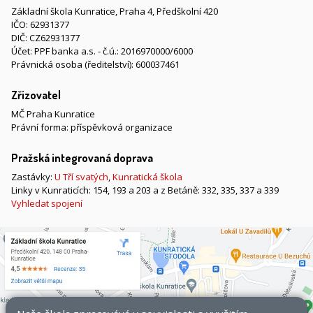
Základní škola Kunratice, Praha 4, Předškolní 420
IČO: 62931377
DIČ: CZ62931377
Účet: PPF banka a.s. - č.ú.: 2016970000/6000
Právnická osoba (ředitelství): 600037461
Zřizovatel
MČ Praha Kunratice
Právní forma: příspěvková organizace
Pražská integrovaná doprava
Zastávky:
U Tří svatých
,
Kunratická škola
Linky v Kunraticích: 154, 193 a 203 a z Betáně: 332, 335, 337 a 339
Vyhledat spojení