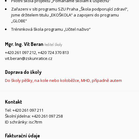
Pilotní škola projektu „Pomáháme školám k úspěchu“
Zařazeni v síti programu SZU Praha „Škola podporující zdraví“,
jsme držitelem titulu „EKOŠKOLA“ a zapojeni do programu
„GLOBE“
Tréninková škola programu „Učitel naživo“
Mgr. Ing. Vít Beran
ředitel školy
+420 261 097 212
,
+420 724 370 813
vit.beran@zskunratice.cz
Doprava do školy
Do školy pěšky, na kole nebo koloběžce, MHD, případně autem
Kontakt
Tel:
+420 261 097 211
Školní jídelna:
+420 261 097 258
ID schránky: isc7trm
Fakturační údaje