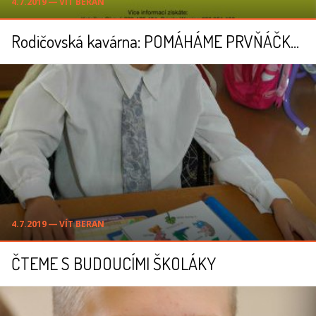
4.7.2019 ― VÍT BERAN
Rodičovská kavárna: POMÁHÁME PRVŇÁČKŮM
4.7.2019 ― VÍT BERAN
ČTEME S BUDOUCÍMI ŠKOLÁKY