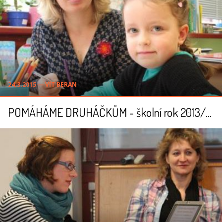
24.3.2015 ― VÍT BERAN
POMÁHÁME DRUHÁČKŮM - školní rok 2013/2014