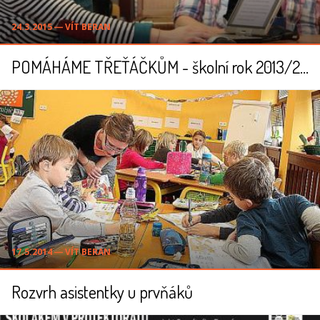
24.3.2015 ― VÍT BERAN
POMÁHÁME TŘEŤÁČKŮM - školní rok 2013/2014
17.5.2014 ― VÍT BERAN
Rozvrh asistentky u prvňáků