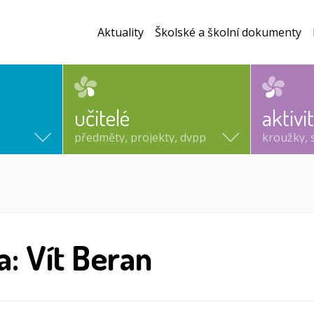
Aktuality
Školské a školní dokumenty
učitelé
aktivi
předměty, projekty, dvpp
kroužky, 
a: Vít Beran