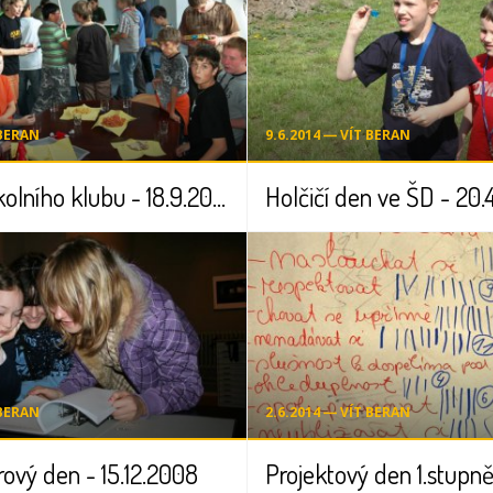
 BERAN
9.6.2014 ― VÍT BERAN
Otevření školního klubu - 18.9.2008
Holčičí den ve ŠD - 20.
 BERAN
2.6.2014 ― VÍT BERAN
ový den - 15.12.2008