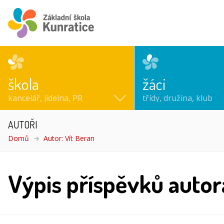
škola
žáci
kancelář, jídelna, PR
třídy, družina, klub
AUTOŘI
Domů
Autor: Vít Beran
Výpis příspěvků autor