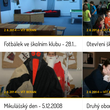
2.6.2014 ― VÍT BERAN
2.6.2014 ― VÍT
Fotbálek ve školním klubu - 28.10.2008
2.6.2014 ― VÍT BERAN
2.6.2014 ― VÍT
Mikulášský den - 5.12.2008
Druhý obor