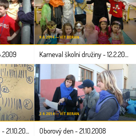
9.6.2014 ― VÍT BERAN
4.2009
Karneval školní družiny - 12.2.2009
2.6.2014 ― VÍT BERAN
Projektový den 1.stupně - 21.10.2008
Oborový den - 21.10.2008