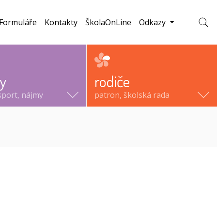
Formuláře
Kontakty
ŠkolaOnLine
Odkazy
Zobraz
ty
rodiče
sport, nájmy
patron, školská rada