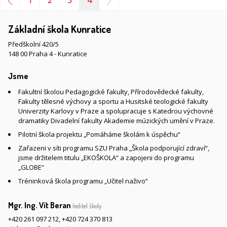
1
2
3
4
Základní škola Kunratice
Předškolní 420/5
148 00 Praha 4 - Kunratice
Jsme
Fakultní školou Pedagogické fakulty, Přírodovědecké fakulty,
Fakulty tělesné výchovy a sportu a Husitské teologické fakulty
Univerzity Karlovy v Praze a spolupracuje s Katedrou výchovné
dramatiky Divadelní fakulty Akademie múzických umění v Praze.
Pilotní škola projektu „Pomáháme školám k úspěchu“
Zařazeni v síti programu SZU Praha „Škola podporující zdraví“,
jsme držitelem titulu „EKOŠKOLA“ a zapojeni do programu
„GLOBE“
Tréninková škola programu „Učitel naživo“
Mgr. Ing. Vít Beran
ředitel školy
+420 261 097 212
,
+420 724 370 813