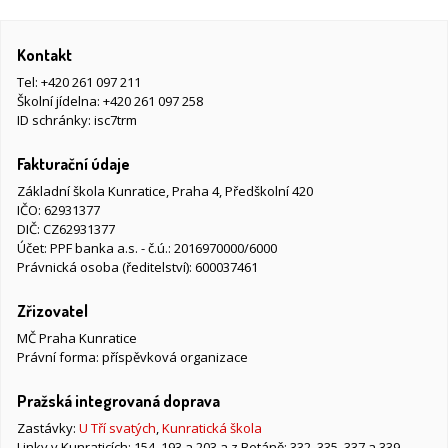
Kontakt
Tel:
+420 261 097 211
Školní jídelna:
+420 261 097 258
ID schránky: isc7trm
Fakturační údaje
Základní škola Kunratice, Praha 4, Předškolní 420
IČO: 62931377
DIČ: CZ62931377
Účet: PPF banka a.s. - č.ú.: 2016970000/6000
Právnická osoba (ředitelství): 600037461
Zřizovatel
MČ Praha Kunratice
Právní forma: příspěvková organizace
Pražská integrovaná doprava
Zastávky:
U Tří svatých
,
Kunratická škola
Linky v Kunraticích: 154, 193 a 203 a z Betáně: 332, 335, 337 a 339