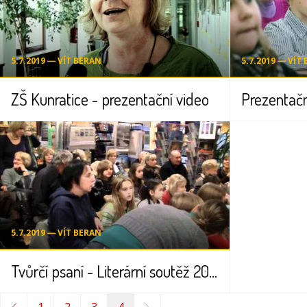
5.7.2019 ― VÍT BERAN
5.7.2019 ― VÍT
ZŠ Kunratice - prezentační video
5.7.2019 ― VÍT BERAN
Tvůrčí psaní - Literární soutěž 2010