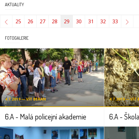
AKTUALITY
25
26
27
28
29
30
31
32
33
FOTOGALERIE
4.7.2019 ― VÍT BERAN
4.7.2019 ― VÍT
6.A - Malá policejní akademie
6.A - Škola