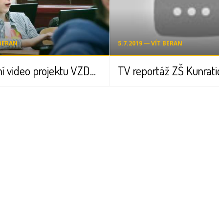
 BERAN
5.7.2019 ― VÍT BERAN
Prezentační video projektu VZDĚLÁNÍ 21