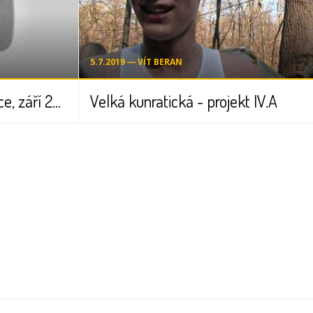
5.7.2019 ― VÍT BERAN
TV reportáž ZŠ Kunratice, září 2011
Velká kunratická - projekt IV.A