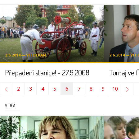
2.6.2014 ― VÍT BERAN
2.6.2014 ― VÍT
Přepadení stanice! - 27.9.2008
2
3
4
5
6
7
8
9
10
VIDEA