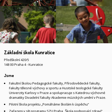
Základní škola Kunratice
Předškolní 420/5
148 00 Praha 4 - Kunratice
Jsme
Fakultní školou Pedagogické fakulty, Přírodovědecké fakulty,
Fakulty tělesné výchovy a sportu a Husitské teologické fakulty
Univerzity Karlovy v Praze a spolupracuje s Katedrou výchovné
dramatiky Divadelní fakulty Akademie múzických umění v Praze.
Pilotní škola projektu „Pomáháme školám k úspěchu“
Zařazeni v síti programu SZU Praha „Škola podporující zdraví“,