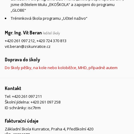
jsme držitelem titulu „EKOŠKOLA“ a zapojeni do programu
„GLOBE“
Tréninková škola programu „Učitel naživo“
Mgr. Ing. Vít Beran
ředitel školy
+420 261 097 212
,
+420 724 370 813
vit.beran@zskunratice.cz
Doprava do školy
Do školy pěšky, na kole nebo koloběžce, MHD, případně autem
Kontakt
Tel:
+420 261 097 211
Školní jídelna:
+420 261 097 258
ID schránky: isc7trm
Fakturační údaje
Základní škola Kunratice, Praha 4, Předškolní 420