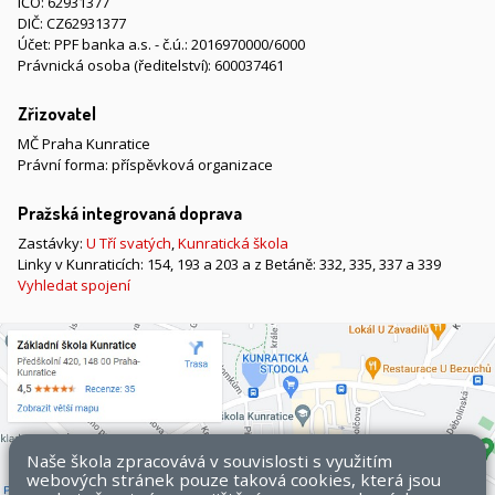
IČO: 62931377
DIČ: CZ62931377
Účet: PPF banka a.s. - č.ú.: 2016970000/6000
Právnická osoba (ředitelství): 600037461
Zřizovatel
MČ Praha Kunratice
Právní forma: příspěvková organizace
Pražská integrovaná doprava
Zastávky:
U Tří svatých
,
Kunratická škola
Linky v Kunraticích: 154, 193 a 203 a z Betáně: 332, 335, 337 a 339
Vyhledat spojení
Naše škola zpracovává v souvislosti s využitím
webových stránek pouze taková cookies, která jsou