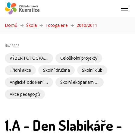
Domů
Škola
Fotogalerie
2010/2011
(aktuální)
NAVIGACE
VÝBĚR FOTOGRAFIÍ
Celoškolní projekty
Třídní akce
Školní družina
Školní klub
Anglické oddělení školní družiny
Školní ekoparlament
Akce pedagogů
1.A - Den Slabikáře -