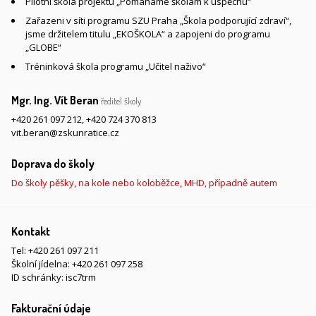
Pilotní škola projektu „Pomáháme školám k úspěchu“
Zařazeni v síti programu SZU Praha „Škola podporující zdraví“,
jsme držitelem titulu „EKOŠKOLA“ a zapojeni do programu
„GLOBE“
Tréninková škola programu „Učitel naživo“
Mgr. Ing. Vít Beran
ředitel školy
+420 261 097 212
,
+420 724 370 813
vit.beran@zskunratice.cz
Doprava do školy
Do školy pěšky, na kole nebo koloběžce, MHD, případně autem
Kontakt
Tel:
+420 261 097 211
Školní jídelna:
+420 261 097 258
ID schránky: isc7trm
Fakturační údaje