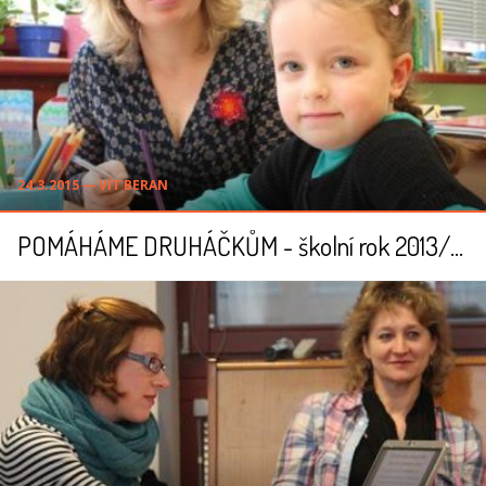
24.3.2015 ― VÍT BERAN
POMÁHÁME DRUHÁČKŮM - školní rok 2013/2014