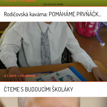
4.7.2019 ― VÍT BERAN
Rodičovská kavárna: POMÁHÁME PRVŇÁČKŮM
4.7.2019 ― VÍT BERAN
ČTEME S BUDOUCÍMI ŠKOLÁKY