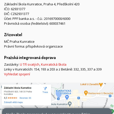
Základní škola Kunratice, Praha 4, Předškolní 420
IČO: 62931377
DIČ: CZ62931377
Účet: PPF banka a.s. - č.ú.: 2016970000/6000
Právnická osoba (ředitelství): 600037461
Zřizovatel
MČ Praha Kunratice
Právní forma: příspěvková organizace
Pražská integrovaná doprava
Zastávky:
U Tří svatých
,
Kunratická škola
Linky v Kunraticích: 154, 193 a 203 a z Betáně: 332, 335, 337 a 339
Vyhledat spojení