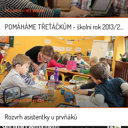
24.3.2015 ― VÍT BERAN
POMÁHÁME TŘEŤÁČKŮM - školní rok 2013/2014
17.5.2014 ― VÍT BERAN
Rozvrh asistentky u prvňáků