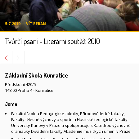
5.7.2019 ― VÍT BERAN
Tvůrčí psaní - Literární soutěž 2010
Základní škola Kunratice
Předškolní 420/5
148 00 Praha 4 - Kunratice
Jsme
Fakultní školou Pedagogické fakulty, Přírodovědecké fakulty,
Fakulty tělesné výchovy a sportu a Husitské teologické fakulty
Univerzity Karlovy v Praze a spolupracuje s Katedrou výchovné
dramatiky Divadelní fakulty Akademie múzických umění v Praze.