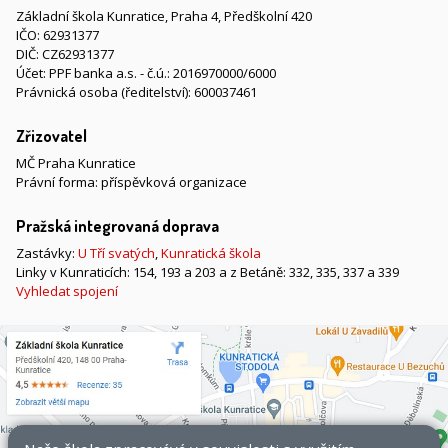
Základní škola Kunratice, Praha 4, Předškolní 420
IČO: 62931377
DIČ: CZ62931377
Účet: PPF banka a.s. - č.ú.: 2016970000/6000
Právnická osoba (ředitelství): 600037461
Zřizovatel
MČ Praha Kunratice
Právní forma: příspěvková organizace
Pražská integrovaná doprava
Zastávky:
U Tří svatých
,
Kunratická škola
Linky v Kunraticích: 154, 193 a 203 a z Betáně: 332, 335, 337 a 339
Vyhledat spojení