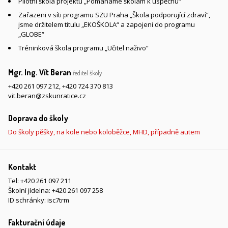
Pilotní škola projektu „Pomáháme školám k úspěchu“
Zařazeni v síti programu SZU Praha „Škola podporující zdraví“,
jsme držitelem titulu „EKOŠKOLA“ a zapojeni do programu
„GLOBE“
Tréninková škola programu „Učitel naživo“
Mgr. Ing. Vít Beran
ředitel školy
+420 261 097 212
,
+420 724 370 813
vit.beran@zskunratice.cz
Doprava do školy
Do školy pěšky, na kole nebo koloběžce, MHD, případně autem
Kontakt
Tel:
+420 261 097 211
Školní jídelna:
+420 261 097 258
ID schránky: isc7trm
Fakturační údaje