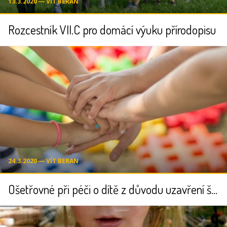
13.3.2020 ― VÍT BERAN
Rozcestník VII.C pro domácí výuku přírodopisu
24.3.2020 ― VÍT BERAN
Ošetřovné při péči o dítě z důvodu uzavření školy