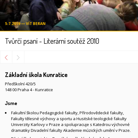
5.7.2019 ― VÍT BERAN
Tvůrčí psaní - Literární soutěž 2010
Základní škola Kunratice
Předškolní 420/5
148 00 Praha 4 - Kunratice
Jsme
Fakultní školou Pedagogické fakulty, Přírodovědecké fakulty,
Fakulty tělesné výchovy a sportu a Husitské teologické fakulty
Univerzity Karlovy v Praze a spolupracuje s Katedrou výchovné
dramatiky Divadelní fakulty Akademie múzických umění v Praze.