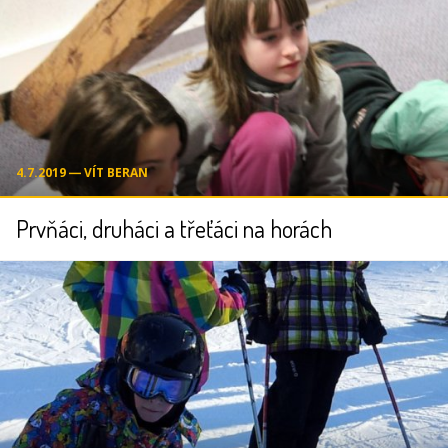
4.7.2019 ― VÍT BERAN
Prvňáci, druháci a třeťáci na horách