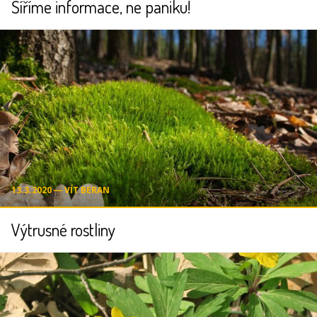
Šíříme informace, ne paniku!
13.3.2020 ― VÍT BERAN
Výtrusné rostliny