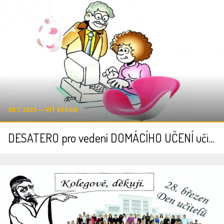
20.1.2023 ― VÍT BERAN
DESATERO pro vedení DOMÁCÍHO UČENÍ učiteli