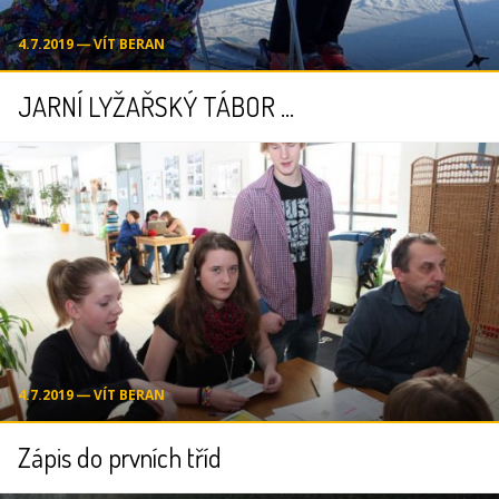
4.7.2019 ― VÍT BERAN
JARNÍ LYŽAŘSKÝ TÁBOR ...
4.7.2019 ― VÍT BERAN
Zápis do prvních tříd