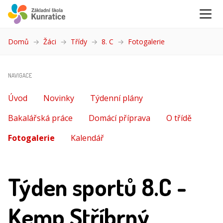
Domů
Žáci
Třídy
8. C
Fotogalerie
(aktuální)
NAVIGACE
Úvod
Novinky
Týdenní plány
Bakalářská práce
Domácí příprava
O třídě
Fotogalerie
(aktuální)
Kalendář
Týden sportů 8.C -
Kemp Stříbrný