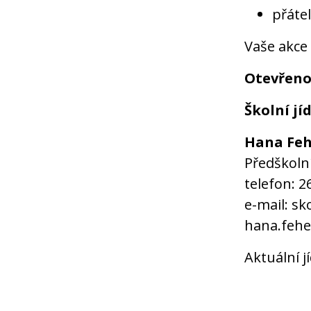
přátel
Vaše akce
Otevřeno:
Školní jí
Hana Feh
Předškolní
telefon: 2
e-mail: sk
hana.fehe
Aktuální j