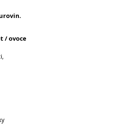
urovin.
t / ovoce
i,
ky