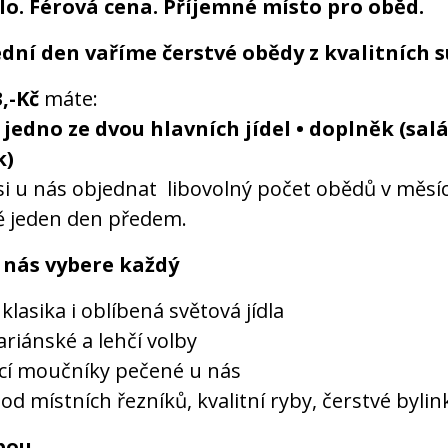
lo. Férová cena. Příjemné místo pro oběd.
dní den vaříme čerstvé obědy z kvalitních s
,-Kč
máte:
 jedno ze dvou hlavních jídel • doplněk (salá
k)
i u nás objednat libovolný počet obědů v měsíc
 jeden den předem.
 nás vybere každý
klasika i oblíbená světová jídla
ariánské a lehčí volby
í moučníky pečené u nás
d místních řezníků, kvalitní ryby, čerstvé bylin
ebou