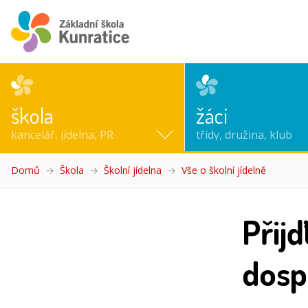
škola
žáci
kancelář, jídelna, PR
třídy, družina, klub
Domů
Škola
Školní jídelna
Vše o školní jídelně
(aktuální)
Přijď
dosp