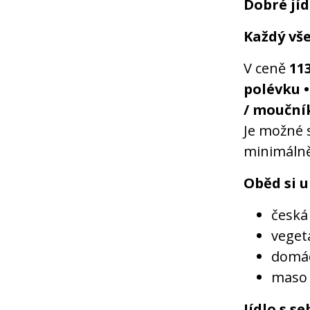
Dobré jíd
Každý vše
V ceně
113
polévku •
/ mouční
Je možné s
minimálně
Oběd si u
česká 
veget
domác
maso o
Jídlo s s