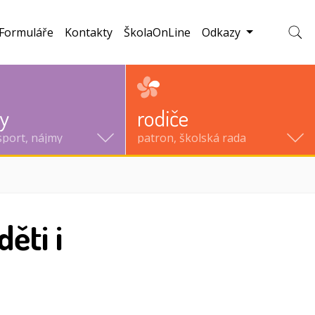
Formuláře
Kontakty
ŠkolaOnLine
Odkazy
Zobraz
ty
rodiče
sport, nájmy
patron, školská rada
ěti i