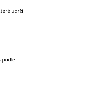
které udrží
s podle