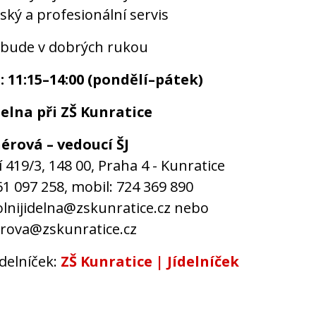
ský a profesionální servis
 bude v dobrých rukou
 11:15–14:00 (pondělí–pátek)
delna při ZŠ Kunratice
érová – vedoucí ŠJ
 419/3, 148 00, Praha 4 - Kunratice
61 097 258, mobil: 724 369 890
olnijidelna@zskunratice.cz nebo
rova@zskunratice.cz
ídelníček:
ZŠ Kunratice | Jídelníček