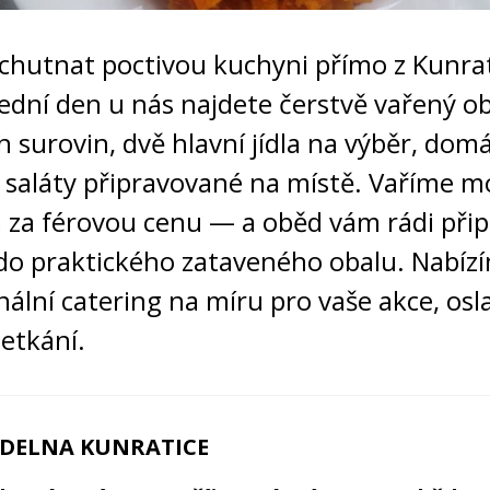
ochutnat poctivou kuchyni přímo z Kunrat
ední den u nás najdete čerstvě vařený o
h surovin, dvě hlavní jídla na výběr, domá
i saláty připravované na místě. Vaříme 
 za férovou cenu — a oběd vám rádi přip
do praktického zataveného obalu. Nabíz
nální catering na míru pro vaše akce, osla
setkání.
ÍDELNA KUNRATICE