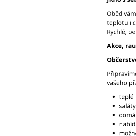
Oběd vá
teplotu i 
Rychlé, be
Akce, rau
Občerstv
Připravím
vašeho př
teplé
salát
domác
nabíd
možno