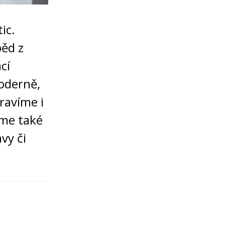
ic.
běd z
cí
moderně,
ravíme i
íme také
vy či