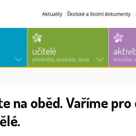
Aktuality
Školské a školní dokumenty
učitelé
aktivi
předměty, projekty, dvpp
kroužky, 
te na oběd. Vaříme pro d
ělé.