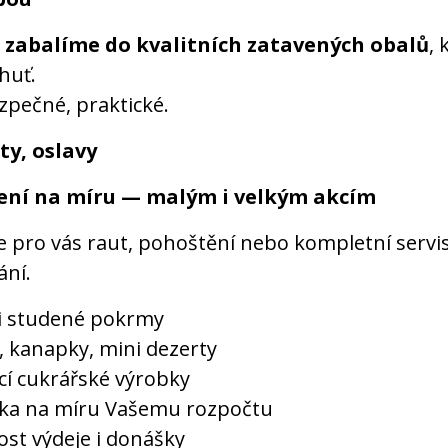
m
zabalíme do kvalitních zatavených obalů
, 
chuť.
zpečné, praktické.
ty, oslavy
ení na míru — malým i velkým akcím
e pro vás raut, pohoštění nebo kompletní servi
ání.
 i studené pokrmy
y, kanapky, mini dezerty
í cukrářské výrobky
ka na míru Vašemu rozpočtu
st výdeje i donášky