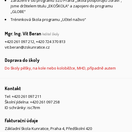
Zařazeni v síti programu SZU Praha „Škola podporující zdraví“,
jsme držitelem titulu „EKOŠKOLA“ a zapojeni do programu
„GLOBE“
Tréninková škola programu „Učitel naživo“
Mgr. Ing. Vít Beran
ředitel školy
+420 261 097 212
,
+420 724 370 813
vit.beran@zskunratice.cz
Doprava do školy
Do školy pěšky, na kole nebo koloběžce, MHD, případně autem
Kontakt
Tel:
+420 261 097 211
Školní jídelna:
+420 261 097 258
ID schránky: isc7trm
Fakturační údaje
Základní škola Kunratice, Praha 4, Předškolní 420