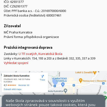
IČO: 62931377
DIČ: CZ62931377
Účet: PPF banka a.s. - č.ú.: 2016970000/6000
Právnická osoba (ředitelství): 600037461
Zřizovatel
MČ Praha Kunratice
Právní forma: příspěvková organizace
Pražská integrovaná doprava
Zastávky:
U Tří svatých
,
Kunratická škola
Linky v Kunraticích: 154, 193 a 203 a z Betáně: 332, 335, 337 a 339
Vyhledat spojení
Naše škola zpracovává v souvislosti s využitím
webových stránek pouze taková cookies, která jsou