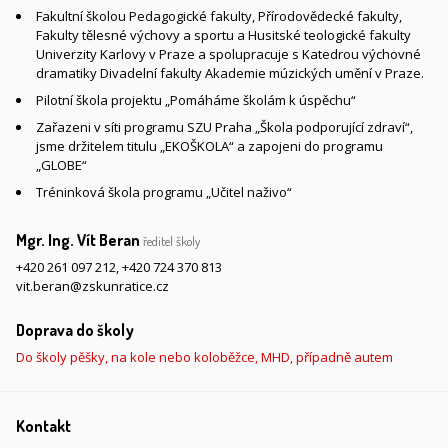
Fakultní školou Pedagogické fakulty, Přírodovědecké fakulty,
Fakulty tělesné výchovy a sportu a Husitské teologické fakulty
Univerzity Karlovy v Praze a spolupracuje s Katedrou výchovné
dramatiky Divadelní fakulty Akademie múzických umění v Praze.
Pilotní škola projektu „Pomáháme školám k úspěchu“
Zařazeni v síti programu SZU Praha „Škola podporující zdraví“,
jsme držitelem titulu „EKOŠKOLA“ a zapojeni do programu
„GLOBE“
Tréninková škola programu „Učitel naživo“
Mgr. Ing. Vít Beran
ředitel školy
+420 261 097 212
,
+420 724 370 813
vit.beran@zskunratice.cz
Doprava do školy
Do školy pěšky, na kole nebo koloběžce, MHD, případně autem
Kontakt