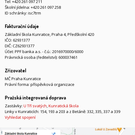
Tel:
+420 261 097 211
Školní jídelna:
+420 261 097 258
ID schránky: isc7trm
Fakturační údaje
Základní škola Kunratice, Praha 4, Předškolní 420
IČO: 62931377
DIČ: CZ62931377
Účet: PPF banka a.s. - č.ú.: 2016970000/6000
Právnická osoba (ředitelství): 600037461
Zřizovatel
MČ Praha Kunratice
Právní forma: příspěvková organizace
Pražská integrovaná doprava
Zastávky:
U Tří svatých
,
Kunratická škola
Linky v Kunraticích: 154, 193 a 203 a z Betáně: 332, 335, 337 a 339
Vyhledat spojení