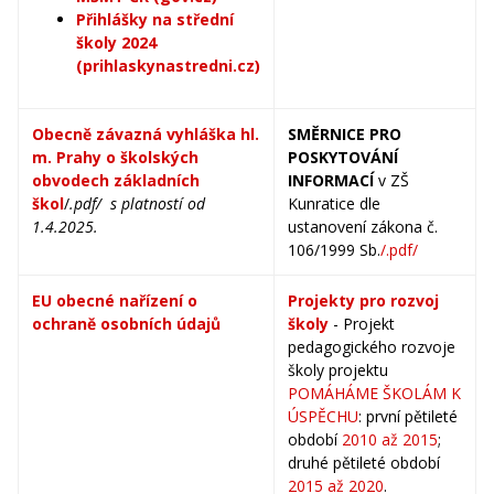
Přihlášky na střední
školy 2024
(prihlaskynastredni.cz)
Obecně závazná vyhláška
hl.
SMĚRNICE PRO
m. Prahy o školských
POSKYTOVÁNÍ
obvodech základních
INFORMACÍ
v ZŠ
škol
/
.pdf/ s platností od
Kunratice dle
1.4.2025.
ustanovení zákona č.
106/1999 Sb.
/.pdf/
EU obecné nařízení o
Projekty pro rozvoj
ochraně osobních údajů
školy
- Projekt
pedagogického rozvoje
školy projektu
POMÁHÁME ŠKOLÁM K
ÚSPĚCHU
: první pětileté
období
2010 až 2015
;
druhé pětileté období
2015 až 2020
.