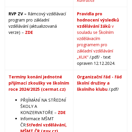
Kunratice
RVP ZV –
Rámcový vzdělávací
Pravidla pro
program pro základní
hodnocení výsledků
vzdělávání (aktualizovaná
vzdělávání žáků
v
verze) –
ZDE
souladu se Školním
vzdělávacím
programem pro
základní vzdělávání
„KUK“
/.pdf/ - text
opraven 12.12.2024.
Termíny konání jednotné
Organizační řád - řád
přijímací zkoušky ve školním
školní družiny a
roce 2024/2025 (cermat.cz)
školního klubu
/.pdf/
PŘIJÍMÁNÍ NA STŘEDNÍ
ŠKOLY A
KONZERVATOŘE –
ZDE
Informace MŠMT
ČR:
Střední vzdělávání,
MŠMT ČR (gov.cz)