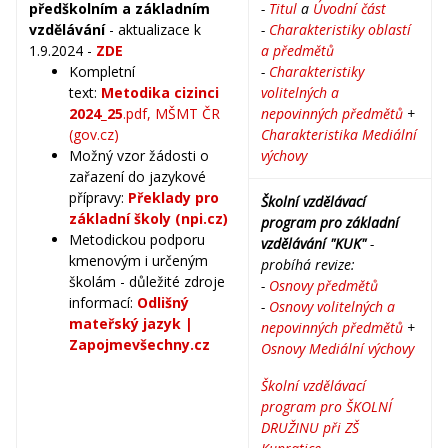
předškolním a základním
-
Titul
a
Úvodní část
vzdělávání
- aktualizace k
-
Charakteristiky oblastí
1.9.2024 -
ZDE
a předmětů
Kompletní
-
Charakteristiky
text:
Metodika
cizinci
volitelných a
2024_25
.pdf, MŠMT ČR
nepovinných předmětů
+
(gov.cz)
Charakteristika Mediální
Možný vzor žádosti o
výchovy
zařazení do jazykové
přípravy:
Překlady pro
Školní vzdělávací
základní školy (npi.cz)
program pro základní
Metodickou podporu
vzdělávání "KUK"
-
kmenovým i určeným
probíhá revize
:
školám - důležité zdroje
-
Osnovy předmětů
informací:
Odlišný
-
Osnovy volitelných a
mateřský jazyk |
nepovinných předmětů
+
Zapojmevšechny.cz
Osnovy Mediální výchovy
Školní vzdělávací
program pro ŠKOLNÍ
DRUŽINU při ZŠ