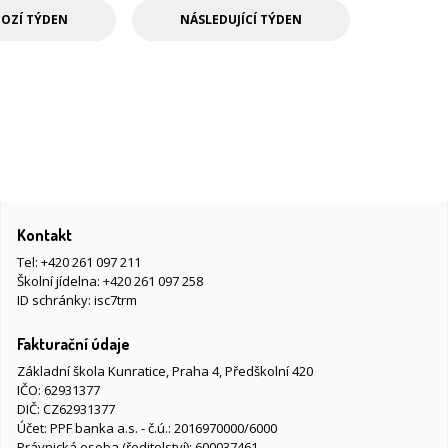
OZÍ TÝDEN
NÁSLEDUJÍCÍ TÝDEN
Kontakt
Tel:
+420 261 097 211
Školní jídelna:
+420 261 097 258
ID schránky: isc7trm
Fakturační údaje
Základní škola Kunratice, Praha 4, Předškolní 420
IČO: 62931377
DIČ: CZ62931377
Účet: PPF banka a.s. - č.ú.: 2016970000/6000
Právnická osoba (ředitelství): 600037461