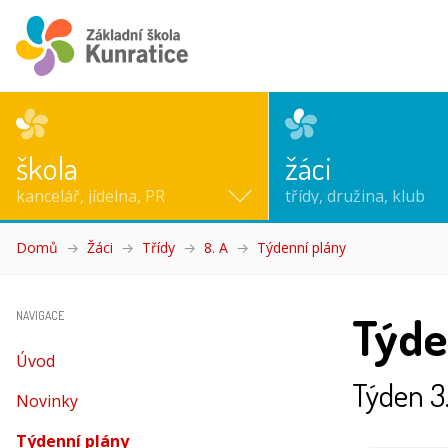
škola
žáci
kancelář, jídelna, PR
třídy, družina, klub
Domů
Žáci
Třídy
8. A
Týdenní plány
(aktuální)
Týde
NAVIGACE
Úvod
Týden 3
Novinky
Týdenní plány
(aktuální)