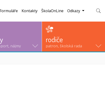
Formuláře
Kontakty
ŠkolaOnLine
Odkazy
Zobraz
ty
rodiče
sport, nájmy
patron, školská rada