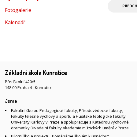
PŘEDCH
Fotogalerie
Kalendář
Základní škola Kunratice
Předškolní 420/5
148 00 Praha 4 - Kunratice
Jsme
Fakultní školou Pedagogické fakulty, Přírodovědecké fakulty,
Fakulty tělesné výchovy a sportu a Husitské teologické fakulty
Univerzity Karlovy v Praze a spolupracuje s Katedrou výchovné
dramatiky Divadelní fakulty Akademie múzických umění v Praze.
Pilotní škola projektu „Pomáháme školám k úspěchu“