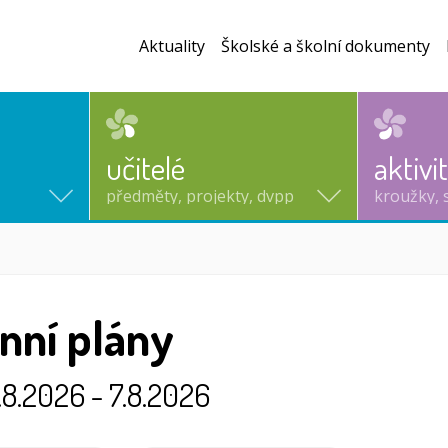
Aktuality
Školské a školní dokumenty
učitelé
aktivi
předměty, projekty, dvpp
kroužky, 
nní plány
.8.2026 - 7.8.2026