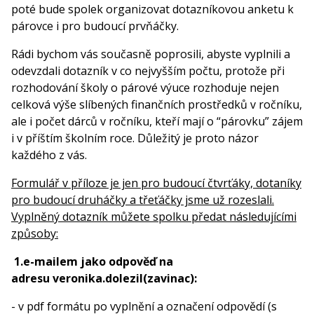
poté bude spolek organizovat dotazníkovou anketu k
párovce i pro budoucí prvňáčky.
Rádi bychom vás současně poprosili, abyste vyplnili a
odevzdali dotazník v co nejvyšším počtu, protože při
rozhodování školy o párové výuce rozhoduje nejen
celková výše slíbených finančních prostředků v ročníku,
ale i počet dárců v ročníku, kteří mají o “párovku” zájem
i v příštím školním roce. Důležitý je proto názor
každého z vás.
Formulář v příloze je jen pro budoucí čtvrťáky, dotaníky
pro budoucí druháčky a třeťáčky jsme už rozeslali.
Vyplněný dotazník můžete spolku předat následujícími
způsoby:
1.e-mailem jako odpověď na
adresu veronika.dolezil(zavinac):
- v pdf formátu po vyplnění a označení odpovědí (s