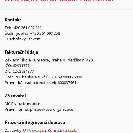
Kontakt
Tel:
+420 261 097 211
Školní jídelna:
+420 261 097 258
ID schránky: isc7trm
Fakturační údaje
Základní škola Kunratice, Praha 4, Předškolní 420
IČO: 62931377
DIČ: CZ62931377
Účet: PPF banka a.s. - č.ú.: 2016970000/6000
Právnická osoba (ředitelství): 600037461
Zřizovatel
MČ Praha Kunratice
Právní forma: příspěvková organizace
Pražská integrovaná doprava
Zastávky:
U Tří svatých
,
Kunratická škola