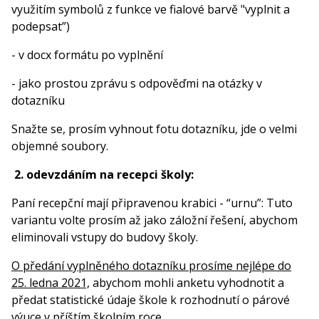
využitím symbolů z funkce ve fialové barvě "vyplnit a
podepsat”)
- v docx formátu po vyplnění
- jako prostou zprávu s odpověďmi na otázky v
dotazníku
Snažte se, prosím vyhnout fotu dotazníku, jde o velmi
objemné soubory.
2. odevzdáním na recepci školy:
Paní recepční mají připravenou krabici - “urnu”: Tuto
variantu volte prosím až jako záložní řešení, abychom
eliminovali vstupy do budovy školy.
O předání vyplněného dotazníku prosíme nejlépe do
25. ledna 2021,
abychom mohli anketu vyhodnotit a
předat statistické údaje škole k rozhodnutí o párové
výuce v příštím školním roce.