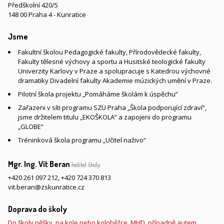
Předškolní 420/5
148 00 Praha 4 - Kunratice
Jsme
Fakultní školou Pedagogické fakulty, Přírodovědecké fakulty,
Fakulty tělesné výchovy a sportu a Husitské teologické fakulty
Univerzity Karlovy v Praze a spolupracuje s Katedrou výchovné
dramatiky Divadelní fakulty Akademie múzických umění v Praze.
Pilotní škola projektu „Pomáháme školám k úspěchu“
Zařazeni v síti programu SZU Praha „Škola podporující zdraví“,
jsme držitelem titulu „EKOŠKOLA“ a zapojeni do programu
„GLOBE“
Tréninková škola programu „Učitel naživo“
Mgr. Ing. Vít Beran
ředitel školy
+420 261 097 212
,
+420 724 370 813
vit.beran@zskunratice.cz
Doprava do školy
Do školy pěšky, na kole nebo koloběžce, MHD, případně autem