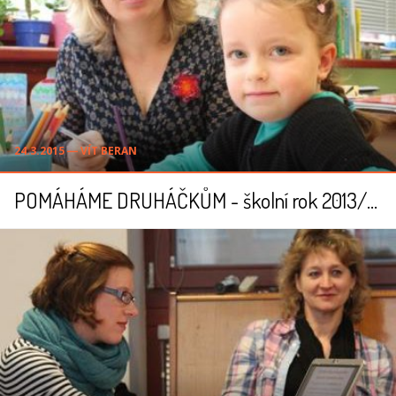
24.3.2015 ― VÍT BERAN
POMÁHÁME DRUHÁČKŮM - školní rok 2013/2014