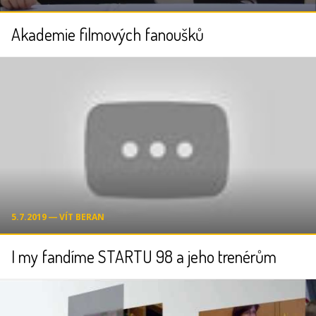
Akademie filmových fanoušků
5.7.2019 ― VÍT BERAN
I my fandíme STARTU 98 a jeho trenérům