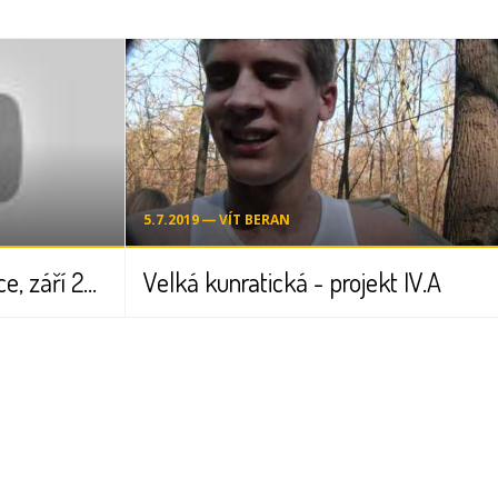
5.7.2019 ― VÍT BERAN
TV reportáž ZŠ Kunratice, září 2011
Velká kunratická - projekt IV.A