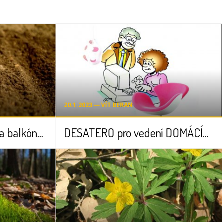
20.1.2023 ― VÍT BERAN
Péče o rostliny doma, na balkóně nebo na zahradě
DESATERO pro vedení DOMÁCÍHO UČENÍ učiteli