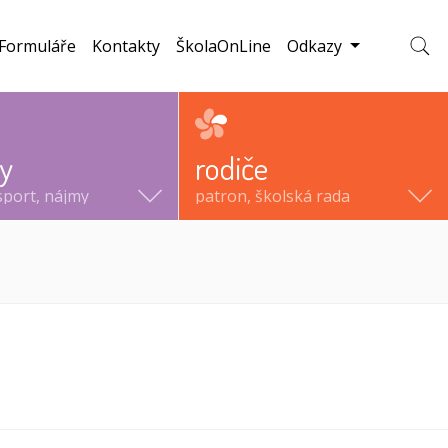
Formuláře
Kontakty
ŠkolaOnLine
Odkazy
Zobraz
ty
rodiče
sport, nájmy
patron, školská rada