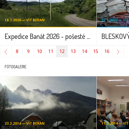
18.7.2026 ― VÍT BERAN
12.1.2020 ― VÍ
Expedice Banát 2026 - pošesté za českými kořeny
8
9
10
11
12
13
14
15
16
FOTOGALERIE
23.2.2014 ― VÍT BERAN
11.2.2014 ― VÍ