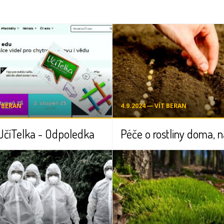
T BERAN
4.9.2024 ― VÍT BERAN
UčíTelka - Odpoledka