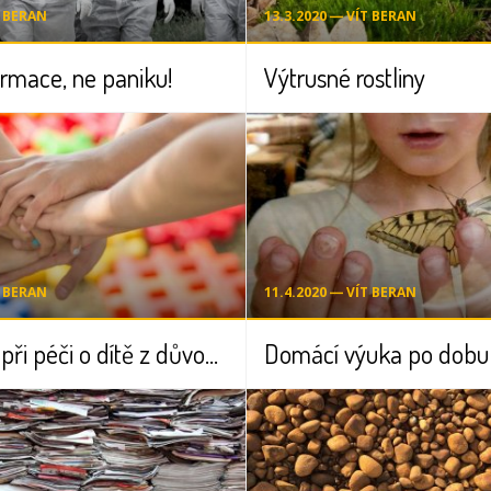
T BERAN
13.3.2020 ― VÍT BERAN
ormace, ne paniku!
Výtrusné rostliny
T BERAN
11.4.2020 ― VÍT BERAN
Ošetřovné při péči o dítě z důvodu uzavření školy