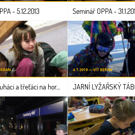
PA - 5.12.2013
Seminář OPPA - 31.1.20
 BERAN
4.7.2019 ― VÍT BERAN
Prvňáci, druháci a třeťáci na horách
JARNÍ LYŽAŘSKÝ TÁBOR