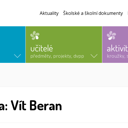
Aktuality
Školské a školní dokumenty
učitelé
aktivi
předměty, projekty, dvpp
kroužky, 
a: Vít Beran