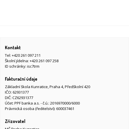
Kontakt
Tel:
+420 261 097 211
Školní jídelna:
+420 261 097 258
ID schránky: isc7trm
Fakturační údaje
Základní škola Kunratice, Praha 4, Předškolní 420
IČO: 62931377
DIČ: CZ62931377
Účet: PPF banka a.s. - č.ú.: 2016970000/6000
Právnická osoba (ředitelství): 600037461
Zřizovatel
MČ Praha Kunratice