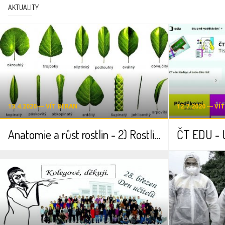
AKTUALITY
13.4.2020 ― VÍT BERAN
12.7.2020 ― VÍ
Anatomie a růst rostlin - 2) Rostlinné orgány
ČT EDU - 