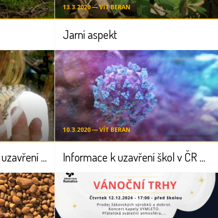
13.3.2020 ― VÍT BERAN
Jarní aspekt
10.3.2020 ― VÍT BERAN
Domácí výuka po dobu uzavření ZŠ Kunratice - důležité informace
Informace k uzavření škol v ČR a k domácí práci dětí