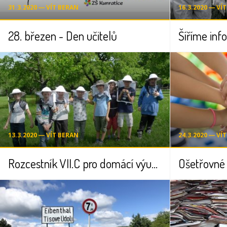
31.3.2020 ― VÍT BERAN
16.3.2020 ― VÍ
28. březen - Den učitelů
Šíříme inf
13.3.2020 ― VÍT BERAN
24.3.2020 ― VÍ
Rozcestník VII.C pro domácí výuku přírodopisu