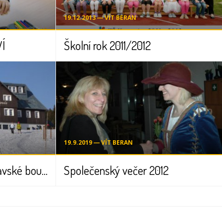
19.12.2013 ― VÍT BERAN
Í
Školní rok 2011/2012
19.9.2019 ― VÍT BERAN
Nejmenší lyžaři na Moravské boudě
Společenský večer 2012