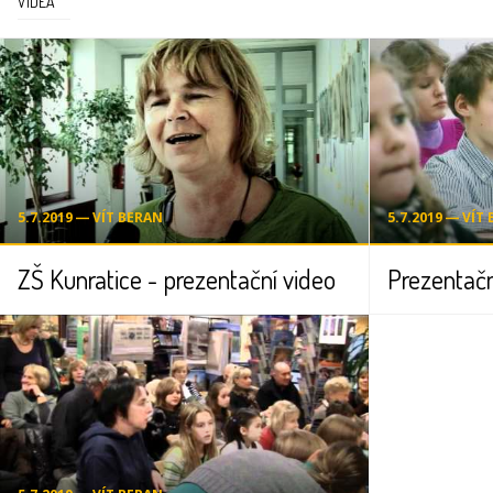
VIDEA
5.7.2019 ― VÍT BERAN
5.7.2019 ― VÍT
ZŠ Kunratice - prezentační video