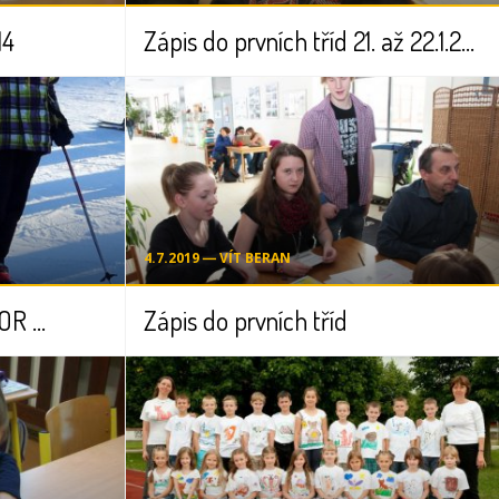
14
Zápis do prvních tříd 21. až 22.1.2014
4.7.2019 ― VÍT BERAN
 ...
Zápis do prvních tříd