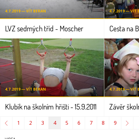
4.7.2019 ― VÍT BERAN
4.7.2019 ― VÍT
LVZ sedmých tříd - Moscher
Cesta na 
4.7.2019 ― VÍT BERAN
4.7.2019 ― VÍT
Klubík na školním hřišti - 15.9.2011
Závěr škol
1
2
3
4
5
6
7
8
9