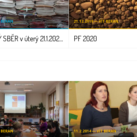
T BERAN
21.12.2019 ― VÍT BERAN
BLESKOVÝ SBĚR v úterý 21.1.2020 - pouze jeden den
PF 2020
T BERAN
11.2.2014 ― VÍT BERAN