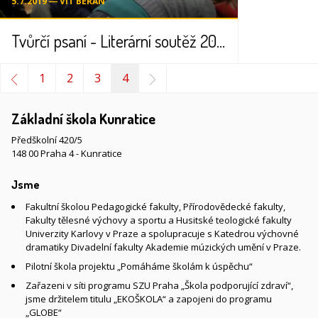
5.7.2019 ― VÍT BERAN
Tvůrčí psaní - Literární soutěž 2010
1
2
3
4
Základní škola Kunratice
Předškolní 420/5
148 00 Praha 4 - Kunratice
Jsme
Fakultní školou Pedagogické fakulty, Přírodovědecké fakulty,
Fakulty tělesné výchovy a sportu a Husitské teologické fakulty
Univerzity Karlovy v Praze a spolupracuje s Katedrou výchovné
dramatiky Divadelní fakulty Akademie múzických umění v Praze.
Pilotní škola projektu „Pomáháme školám k úspěchu“
Zařazeni v síti programu SZU Praha „Škola podporující zdraví“,
jsme držitelem titulu „EKOŠKOLA“ a zapojeni do programu
„GLOBE“