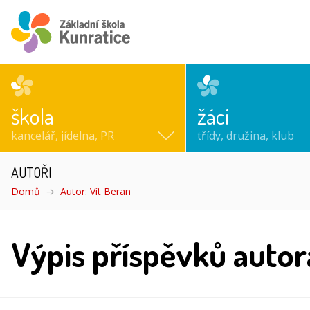
škola
žáci
kancelář, jídelna, PR
třídy, družina, klub
AUTOŘI
Domů
Autor: Vít Beran
Výpis příspěvků autor