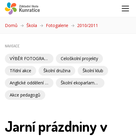
Domů
Škola
Fotogalerie
2010/2011
(aktuální)
NAVIGACE
VÝBĚR FOTOGRAFIÍ
Celoškolní projekty
Třídní akce
Školní družina
Školní klub
Anglické oddělení školní družiny
Školní ekoparlament
Akce pedagogů
Jarní prázdniny v