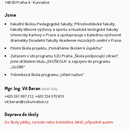
148 00 Praha 4 - Kunratice
Jsme
Fakultní školou Pedagogické fakulty, Přírodovědecké fakulty,
Fakulty tělesné výchovy a sportu a Husitské teologické fakulty
Univerzity Karlovy v Praze a spolupracuje s Katedrou výchovné
dramatiky Divadelní fakulty Akademie múzických umění v Praze.
Pilotní škola projektu „Pomáháme školám k úspěchu“
Zařazeni v síti programu SZU Praha „Škola podporující zdraví“,
jsme držitelem titulu „EKOŠKOLA“ a zapojeni do programu
„GLOBE“
Tréninková škola programu „Učitel naživo“
Mgr. Ing. Vít Beran
ředitel školy
+420 261 097 212
,
+420 724 370 813
vit.beran@zskunratice.cz
Doprava do školy
Do školy pěšky, na kole nebo koloběžce, MHD, případně autem