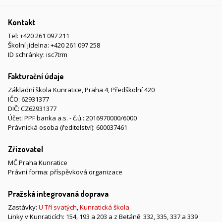
Kontakt
Tel:
+420 261 097 211
Školní jídelna:
+420 261 097 258
ID schránky: isc7trm
Fakturační údaje
Základní škola Kunratice, Praha 4, Předškolní 420
IČO: 62931377
DIČ: CZ62931377
Účet: PPF banka a.s. - č.ú.: 2016970000/6000
Právnická osoba (ředitelství): 600037461
Zřizovatel
MČ Praha Kunratice
Právní forma: příspěvková organizace
Pražská integrovaná doprava
Zastávky:
U Tří svatých
,
Kunratická škola
Linky v Kunraticích: 154, 193 a 203 a z Betáně: 332, 335, 337 a 339