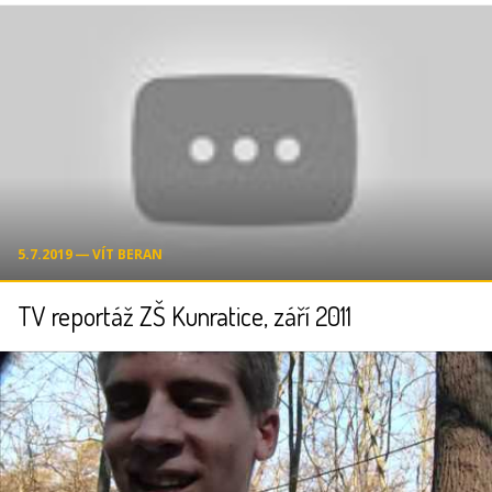
5.7.2019 ― VÍT BERAN
TV reportáž ZŠ Kunratice, září 2011