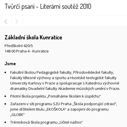
Tvůrčí psaní - Literární soutěž 2010
Základní škola Kunratice
Předškolní 420/5
148 00 Praha 4 - Kunratice
Jsme
Fakultní školou Pedagogické fakulty, Přírodovědecké fakulty,
Fakulty tělesné výchovy a sportu a Husitské teologické fakulty
Univerzity Karlovy v Praze a spolupracuje s Katedrou výchovné
dramatiky Divadelní fakulty Akademie múzických umění v Praze.
Pilotní škola projektu „Pomáháme školám k úspěchu“
Zařazeni v síti programu SZU Praha „Škola podporující zdraví“,
jsme držitelem titulu „EKOŠKOLA“ a zapojeni do programu
„GLOBE“
Tréninková škola programu „Učitel naživo“