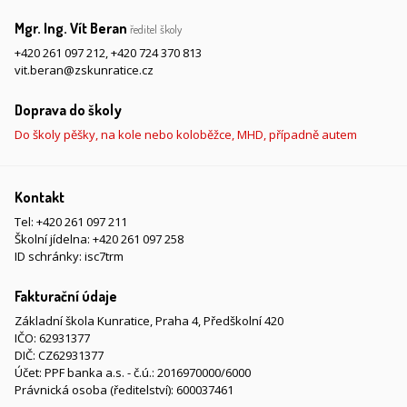
Mgr. Ing. Vít Beran
ředitel školy
+420 261 097 212
,
+420 724 370 813
vit.beran@zskunratice.cz
Doprava do školy
Do školy pěšky, na kole nebo koloběžce, MHD, případně autem
Kontakt
Tel:
+420 261 097 211
Školní jídelna:
+420 261 097 258
ID schránky: isc7trm
Fakturační údaje
Základní škola Kunratice, Praha 4, Předškolní 420
IČO: 62931377
DIČ: CZ62931377
Účet: PPF banka a.s. - č.ú.: 2016970000/6000
Právnická osoba (ředitelství): 600037461