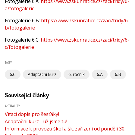
Fotogalerie 6.A:
https://www.zskunratice.cz/zaci/tridy/6-
a/fotogalerie
Fotogalerie 6.B:
https://www.zskunratice.cz/zaci/tridy/6-
b/fotogalerie
Fotogalerie 6.C:
https://www.zskunratice.cz/zaci/tridy/6-
c/fotogalerie
TAGY
6.C
Adaptační kurz
6. ročník
6.A
6.B
Související články
AKTUALITY
Vítací dopis pro šesťáky!
Adaptační kurz - už jsme tu!
Informace k provozu škol a šk. zařízení od pondělí 30.