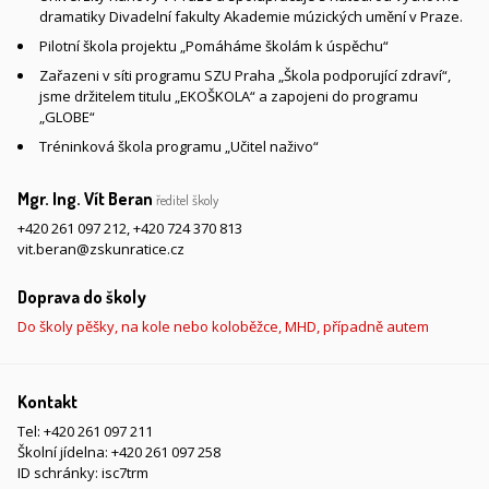
dramatiky Divadelní fakulty Akademie múzických umění v Praze.
Pilotní škola projektu „Pomáháme školám k úspěchu“
Zařazeni v síti programu SZU Praha „Škola podporující zdraví“,
jsme držitelem titulu „EKOŠKOLA“ a zapojeni do programu
„GLOBE“
Tréninková škola programu „Učitel naživo“
Mgr. Ing. Vít Beran
ředitel školy
+420 261 097 212
,
+420 724 370 813
vit.beran@zskunratice.cz
Doprava do školy
Do školy pěšky, na kole nebo koloběžce, MHD, případně autem
Kontakt
Tel:
+420 261 097 211
Školní jídelna:
+420 261 097 258
ID schránky: isc7trm