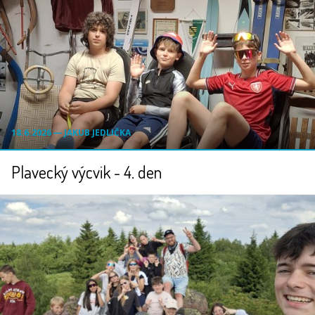
18.6.2026 ― JAKUB JEDLIČKA
Plavecký výcvik - 4. den