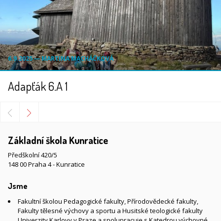
6.9.2025 ― MARTINA MACHÁČKOVÁ
Adapťák 6.A 1
Základní škola Kunratice
Předškolní 420/5
148 00 Praha 4 - Kunratice
Jsme
Fakultní školou Pedagogické fakulty, Přírodovědecké fakulty,
Fakulty tělesné výchovy a sportu a Husitské teologické fakulty
Univerzity Karlovy v Praze a spolupracuje s Katedrou výchovné