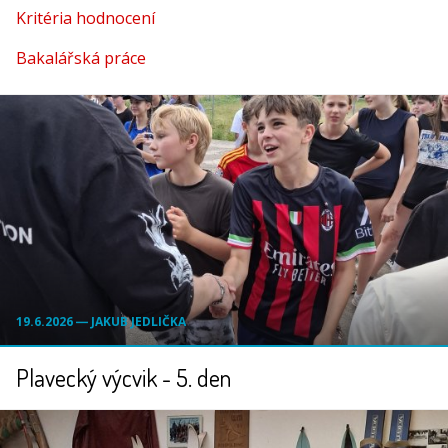
Kritéria hodnocení
Bakalářská práce
19.6.2026 ― JAKUB JEDLIČKA
Plavecký výcvik - 5. den