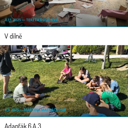
3.11.2025 ― TEREZA DOUDOVÁ
V dílně
6.9.2025 ― MARTINA MACHÁČKOVÁ
Adapťák 6.A 3