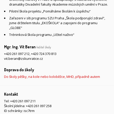
dramatiky Divadelní fakulty Akademie múzických umění v Praze.
Pilotní škola projektu „Pomáháme školám k úspěchu“
Zařazeni v síti programu SZU Praha „Škola podporující zdraví“,
jsme držitelem titulu „EKOŠKOLA“ a zapojeni do programu
„GLOBE“
Tréninková škola programu „Učitel naživo“
Mgr. Ing. Vít Beran
ředitel školy
+420 261 097 212
,
+420 724 370 813
vit.beran@zskunratice.cz
Doprava do školy
Do školy pěšky, na kole nebo koloběžce, MHD, případně autem
Kontakt
Tel:
+420 261 097 211
Školní jídelna:
+420 261 097 258
ID schránky: isc7trm