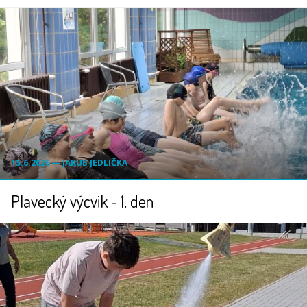
15.6.2026 ― JAKUB JEDLIČKA
Plavecký výcvik - 1. den