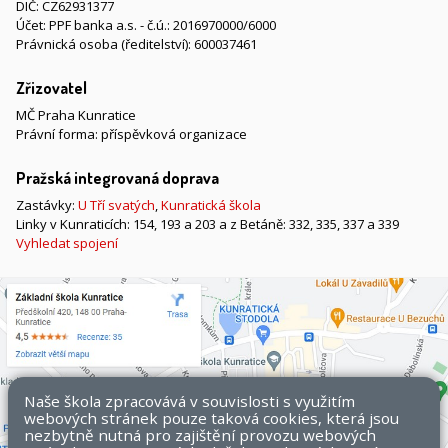
DIČ: CZ62931377
Účet: PPF banka a.s. - č.ú.: 2016970000/6000
Právnická osoba (ředitelství): 600037461
Zřizovatel
MČ Praha Kunratice
Právní forma: příspěvková organizace
Pražská integrovaná doprava
Zastávky:
U Tří svatých
,
Kunratická škola
Linky v Kunraticích: 154, 193 a 203 a z Betáně: 332, 335, 337 a 339
Vyhledat spojení
Naše škola zpracovává v souvislosti s využitím
webových stránek pouze taková cookies, která jsou
nezbytně nutná pro zajištění provozu webových