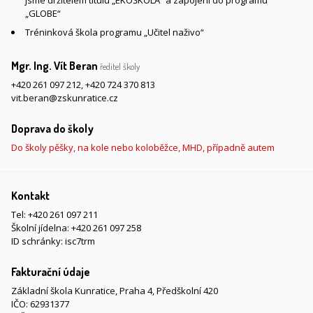
„GLOBE“
Tréninková škola programu „Učitel naživo“
Mgr. Ing. Vít Beran
ředitel školy
+420 261 097 212
,
+420 724 370 813
vit.beran@zskunratice.cz
Doprava do školy
Do školy pěšky, na kole nebo koloběžce, MHD, případně autem
Kontakt
Tel:
+420 261 097 211
Školní jídelna:
+420 261 097 258
ID schránky: isc7trm
Fakturační údaje
Základní škola Kunratice, Praha 4, Předškolní 420
IČO: 62931377