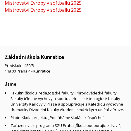
Mistrovství Evropy v softballu 2025
Mistrovství Evropy v softballu 2025
Základní škola Kunratice
Předškolní 420/5
148 00 Praha 4 - Kunratice
Jsme
Fakultní školou Pedagogické fakulty, Přírodovědecké fakulty,
Fakulty tělesné výchovy a sportu a Husitské teologické fakulty
Univerzity Karlovy v Praze a spolupracuje s Katedrou výchovné
dramatiky Divadelní fakulty Akademie múzických umění v Praze.
Pilotní škola projektu „Pomáháme školám k úspěchu“
Zařazeni v síti programu SZU Praha „Škola podporující zdraví“,
jsme držitelem titulu „EKOŠKOLA“ a zapojeni do programu