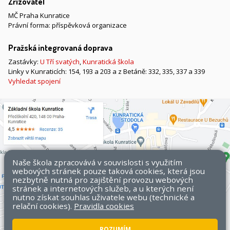
Zřizovatel
MČ Praha Kunratice
Právní forma: příspěvková organizace
Pražská integrovaná doprava
Zastávky:
U Tří svatých
,
Kunratická škola
Linky v Kunraticích: 154, 193 a 203 a z Betáně: 332, 335, 337 a 339
Vyhledat spojení
Naše škola zpracovává v souvislosti s využitím
webových stránek pouze taková cookies, která jsou
nezbytně nutná pro zajištění provozu webových
stránek a internetových služeb, a u kterých není
nutno získat souhlas uživatele webu (technické a
relační cookies).
Pravidla cookies
ROZUMÍM