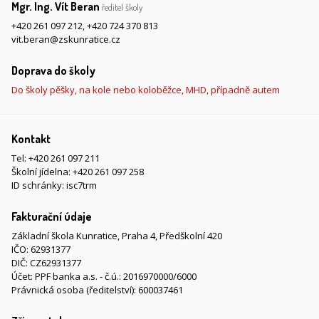
Mgr. Ing. Vít Beran
ředitel školy
+420 261 097 212
,
+420 724 370 813
vit.beran@zskunratice.cz
Doprava do školy
Do školy pěšky, na kole nebo koloběžce, MHD, případně autem
Kontakt
Tel:
+420 261 097 211
Školní jídelna:
+420 261 097 258
ID schránky: isc7trm
Fakturační údaje
Základní škola Kunratice, Praha 4, Předškolní 420
IČO: 62931377
DIČ: CZ62931377
Účet: PPF banka a.s. - č.ú.: 2016970000/6000
Právnická osoba (ředitelství): 600037461