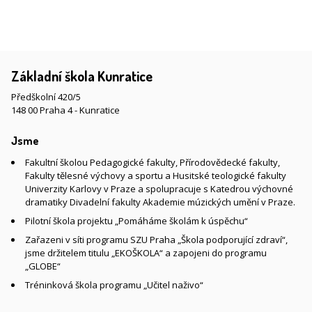
Základní škola Kunratice
Předškolní 420/5
148 00 Praha 4 - Kunratice
Jsme
Fakultní školou Pedagogické fakulty, Přírodovědecké fakulty,
Fakulty tělesné výchovy a sportu a Husitské teologické fakulty
Univerzity Karlovy v Praze a spolupracuje s Katedrou výchovné
dramatiky Divadelní fakulty Akademie múzických umění v Praze.
Pilotní škola projektu „Pomáháme školám k úspěchu“
Zařazeni v síti programu SZU Praha „Škola podporující zdraví“,
jsme držitelem titulu „EKOŠKOLA“ a zapojeni do programu
„GLOBE“
Tréninková škola programu „Učitel naživo“