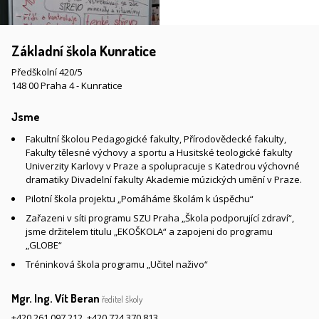
Základní škola Kunratice
Předškolní 420/5
148 00 Praha 4 - Kunratice
Jsme
Fakultní školou Pedagogické fakulty, Přírodovědecké fakulty,
Fakulty tělesné výchovy a sportu a Husitské teologické fakulty
Univerzity Karlovy v Praze a spolupracuje s Katedrou výchovné
dramatiky Divadelní fakulty Akademie múzických umění v Praze.
Pilotní škola projektu „Pomáháme školám k úspěchu“
Zařazeni v síti programu SZU Praha „Škola podporující zdraví“,
jsme držitelem titulu „EKOŠKOLA“ a zapojeni do programu
„GLOBE“
Tréninková škola programu „Učitel naživo“
Mgr. Ing. Vít Beran
ředitel školy
+420 261 097 212
,
+420 724 370 813