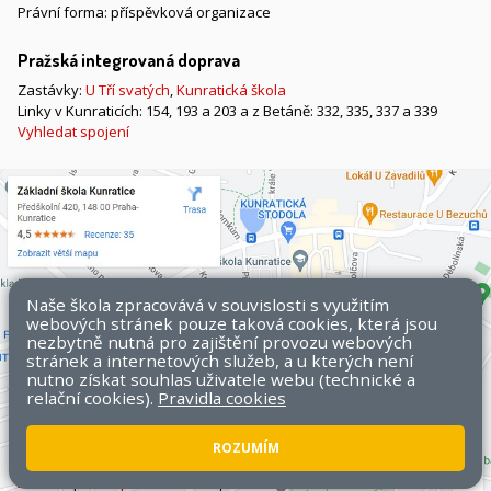
Právní forma: příspěvková organizace
Pražská integrovaná doprava
Zastávky:
U Tří svatých
,
Kunratická škola
Linky v Kunraticích: 154, 193 a 203 a z Betáně: 332, 335, 337 a 339
Vyhledat spojení
Naše škola zpracovává v souvislosti s využitím
webových stránek pouze taková cookies, která jsou
nezbytně nutná pro zajištění provozu webových
stránek a internetových služeb, a u kterých není
nutno získat souhlas uživatele webu (technické a
relační cookies).
Pravidla cookies
ROZUMÍM
Všechna práva vyhrazena. Copyright © 2026 ZŠ Kunratice.
Mapa
stránek
|
Přístupnost stránek
|
Pravidla COOKIES