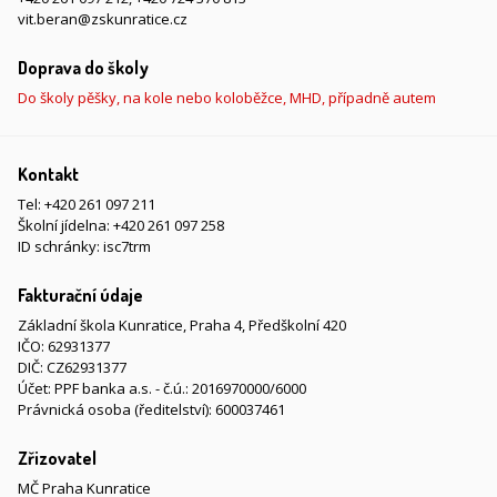
vit.beran@zskunratice.cz
Doprava do školy
Do školy pěšky, na kole nebo koloběžce, MHD, případně autem
Kontakt
Tel:
+420 261 097 211
Školní jídelna:
+420 261 097 258
ID schránky: isc7trm
Fakturační údaje
Základní škola Kunratice, Praha 4, Předškolní 420
IČO: 62931377
DIČ: CZ62931377
Účet: PPF banka a.s. - č.ú.: 2016970000/6000
Právnická osoba (ředitelství): 600037461
Zřizovatel
MČ Praha Kunratice