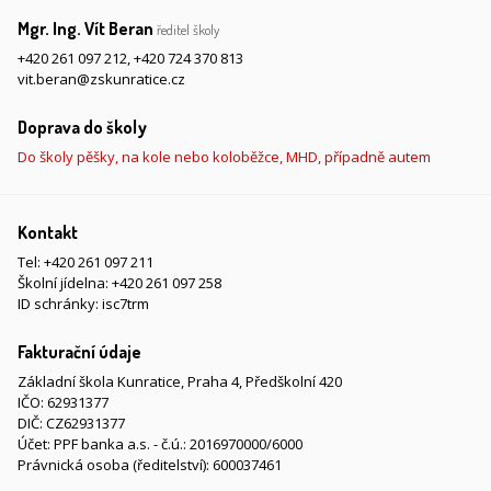
Mgr. Ing. Vít Beran
ředitel školy
+420 261 097 212
,
+420 724 370 813
vit.beran@zskunratice.cz
Doprava do školy
Do školy pěšky, na kole nebo koloběžce, MHD, případně autem
Kontakt
Tel:
+420 261 097 211
Školní jídelna:
+420 261 097 258
ID schránky: isc7trm
Fakturační údaje
Základní škola Kunratice, Praha 4, Předškolní 420
IČO: 62931377
DIČ: CZ62931377
Účet: PPF banka a.s. - č.ú.: 2016970000/6000
Právnická osoba (ředitelství): 600037461