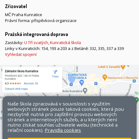
Zřizovatel
MČ Praha Kunratice
Právní forma: příspěvková organizace
Pražská integrovaná doprava
Zastávky:
U Tří svatých
,
Kunratická škola
Linky v Kunraticích: 154, 193 a 203 a z Betáně: 332, 335, 337 a 339
Vyhledat spojení
Naše škola zpracovává v souvislosti s využitím
webových stránek pouze taková cookies, která jsou
nezbytně nutná pro zajištění provozu webových
stránek a internetových služeb, a u kterých není
nutno získat souhlas uživatele webu (technické a
relační cookies).
Pravidla cookies