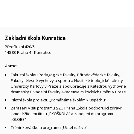
Základní škola Kunratice
Předškolní 420/5
148 00 Praha 4 - Kunratice
Jsme
Fakultní školou Pedagogické fakulty, Přírodovědecké fakulty,
Fakulty tělesné výchovy a sportu a Husitské teologické fakulty
Univerzity Karlovy v Praze a spolupracuje s Katedrou výchovné
dramatiky Divadelní fakulty Akademie múzických umění v Praze.
Pilotní škola projektu „Pomáháme školám k úspěchu“
Zařazeni v síti programu SZU Praha „Škola podporující zdraví“,
jsme držitelem titulu „EKOŠKOLA“ a zapojeni do programu
„GLOBE“
Tréninková škola programu „Učitel naživo“