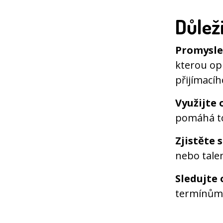
Důleži
Promyslet
kterou op
přijímacíh
Využijte 
pomáhá to 
Zjistěte 
nebo tale
Sledujte 
termínům,