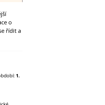
jší
ace o
e řídit a
 období:
1.
ické