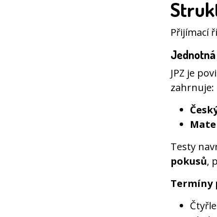
Strukt
Přijímací 
Jednotná 
JPZ je pov
zahrnuje:
Český
Mate
Testy navr
pokusů
, 
Termíny p
Čtyřl