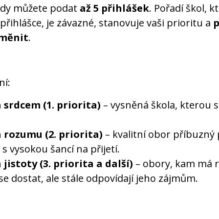
edy můžete podat
až 5 přihlášek
. Pořadí škol, k
přihlášce, je závazné, stanovuje vaši prioritu a
p
 měnit
.
í:
 srdcem (1. priorita)
– vysněná škola, kterou 
 rozumu (2. priorita)
– kvalitní obor příbuzný 
 s vysokou šancí na přijetí.
 jistoty (3. priorita a další)
– obory, kam má 
se dostat, ale stále odpovídají jeho zájmům.