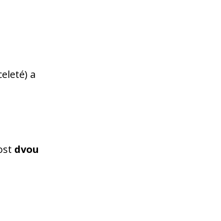
eleté) a
ost
dvou