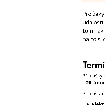
Pro žáky 
událostí
tom, jak 
na co si 
Termí
Přihlášky 
– 20. úno
Přihlášku
Elekt