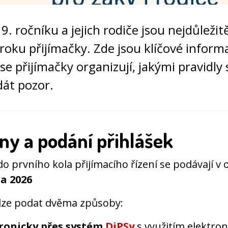
9. ročníku a jejich rodiče jsou nejdůležitě
 roku přijímačky. Zde jsou klíčové inform
se přijímačky organizují, jakými pravidly s
dát pozor.
ny a podání přihlášek
do prvního kola přijímacího řízení se podávají v
ra 2026
 lze podat dvěma způsoby:
ronicky přes systém
DiPSy
s využitím elektron