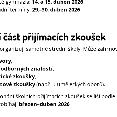
eté gymnázia:
14. a 15. duben 2026
dní termíny:
29.–30. duben 2026
í část přijímacích zkoušek
 organizují samotné střední školy. Může zahrnov
vory
,
 odborných znalostí
,
ické zkoušky
,
tové zkoušky
(např. u uměleckých oborů).
nání školních přijímacích zkoušek se liší podle 
robíhají
březen–duben 2026
.