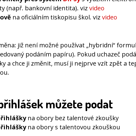
ty (např. bankovní identita). viz
video
rově
na oficiálním tiskopisu škol. viz
video
měna: již není možné používat „hybridní“ formul
ledovaný podáním papíru). Pokud uchazeč podá
ky a chce ji změnit, musí ji nejprve vzít zpět a t
ou.
 přihlášek můžete podat
přihlášky
na obory bez talentové zkoušky
přihlášky
na obory s talentovou zkouškou