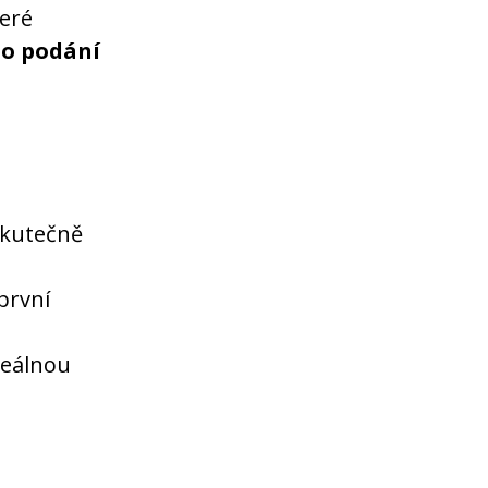
teré
o podání
skutečně
první
reálnou