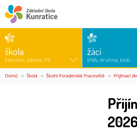
škola
žáci
kancelář, jídelna, PR
třídy, družina, klub
Domů
Škola
Školní Poradenské Pracoviště
Přijímací zk
Přijí
202