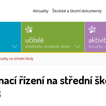
Aktuality
Školské a školní dokumenty
učitelé
aktivi
předměty, projekty, dvpp
kroužky, 
oušky na střední školy
(aktuální)
mací řízení na střední š
6