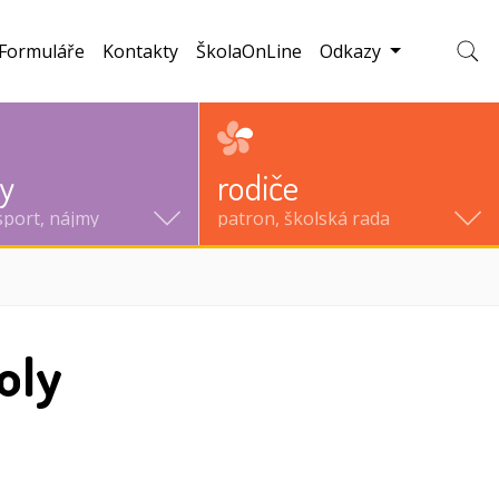
Formuláře
Kontakty
ŠkolaOnLine
Odkazy
Zobraz
ty
rodiče
sport, nájmy
patron, školská rada
koly