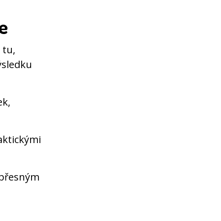
e
 tu,
ýsledku
ek,
aktickými
i přesným