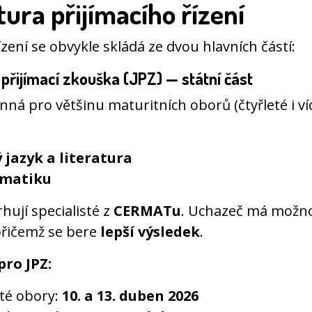
ura přijímacího řízení
řízení se obvykle skládá ze dvou hlavních částí:
přijímací zkouška (JPZ)
— státní část
inná pro většinu maturitních oborů (čtyřleté i víc
 jazyk a literatura
matiku
hují specialisté z
CERMATu
. Uchazeč má možn
přičemž se bere
lepší výsledek
.
ro JPZ:
eté obory:
10. a 13. duben 2026