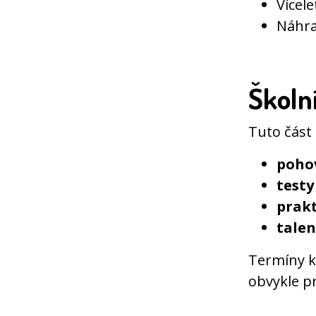
Vícel
Náhra
Školn
Tuto část
poho
testy
prakt
talen
Termíny ko
obvykle p