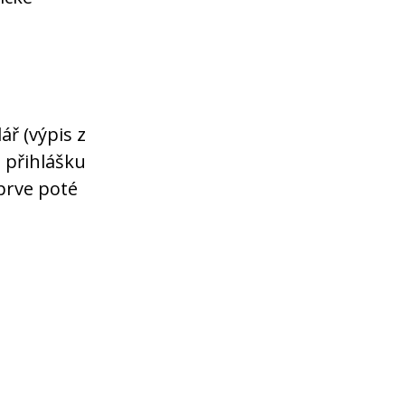
ář (výpis z
 přihlášku
eprve poté