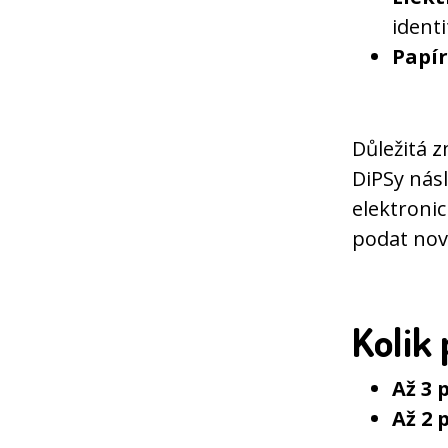
identi
Papí
Důležitá z
DiPSy nás
elektronic
podat nov
Kolik
Až 3 
Až 2 