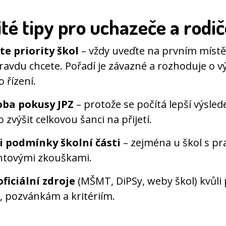
té tipy pro uchazeče a rodič
e priority škol
– vždy uveďte na prvním místě
ravdu chcete. Pořadí je závazné a rozhoduje o v
o řízení.
oba pokusy JPZ
– protože se počítá lepší výsled
zvýšit celkovou šanci na přijetí.
si podmínky školní části
– zejména u škol s pr
ntovými zkouškami.
oficiální zdroje
(MŠMT, DiPSy, weby škol) kvůl
 pozvánkám a kritériím.