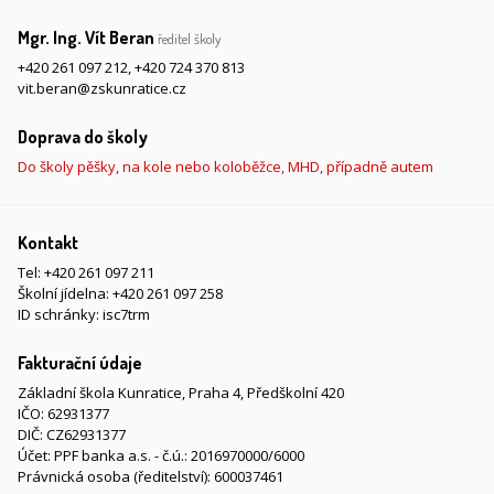
Mgr. Ing. Vít Beran
ředitel školy
+420 261 097 212
,
+420 724 370 813
vit.beran@zskunratice.cz
Doprava do školy
Do školy pěšky, na kole nebo koloběžce, MHD, případně autem
Kontakt
Tel:
+420 261 097 211
Školní jídelna:
+420 261 097 258
ID schránky: isc7trm
Fakturační údaje
Základní škola Kunratice, Praha 4, Předškolní 420
IČO: 62931377
DIČ: CZ62931377
Účet: PPF banka a.s. - č.ú.: 2016970000/6000
Právnická osoba (ředitelství): 600037461