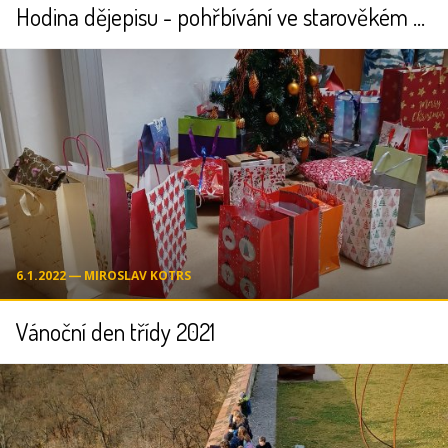
Hodina dějepisu - pohřbívání ve starověkém Egyptě
6.1.2022 ― MIROSLAV KOTRS
Vánoční den třídy 2021