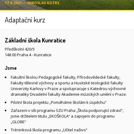
17.9.2021 ― MIROSLAV KOTRS
Adaptační kurz
Základní škola Kunratice
Předškolní 420/5
148 00 Praha 4 - Kunratice
Jsme
Fakultní školou Pedagogické fakulty, Přírodovědecké fakulty,
Fakulty tělesné výchovy a sportu a Husitské teologické fakulty
Univerzity Karlovy v Praze a spolupracuje s Katedrou výchovné
dramatiky Divadelní fakulty Akademie múzických umění v Praze.
Pilotní škola projektu „Pomáháme školám k úspěchu“
Zařazeni v síti programu SZU Praha „Škola podporující zdraví“,
jsme držitelem titulu „EKOŠKOLA“ a zapojeni do programu
„GLOBE“
Tréninková škola programu „Učitel naživo“