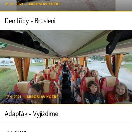
21.12.2021 ― MIROSLAV KOTRS
Den třídy - Bruslení!
17.9.2021 ― MIROSLAV KOTRS
Adapťák - Vyjíždíme!