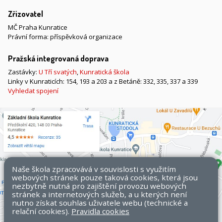
Zřizovatel
MČ Praha Kunratice
Právní forma: příspěvková organizace
Pražská integrovaná doprava
Zastávky:
U Tří svatých
,
Kunratická škola
Linky v Kunraticích: 154, 193 a 203 a z Betáně: 332, 335, 337 a 339
Vyhledat spojení
Naše škola zpracovává v souvislosti s využitím
webových stránek pouze taková cookies, která jsou
nezbytně nutná pro zajištění provozu webových
stránek a internetových služeb, a u kterých není
nutno získat souhlas uživatele webu (technické a
relační cookies).
Pravidla cookies