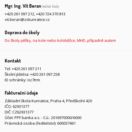
Mgr. Ing. Vít Beran
ředitel školy
+420 261 097 212
,
+420 724 370 813
vit.beran@zskunratice.cz
Doprava do školy
Do školy pěšky, na kole nebo koloběžce, MHD, případně autem
Kontakt
Tel:
+420 261 097 211
Školní jídelna:
+420 261 097 258
ID schránky: isc7trm
Fakturační údaje
Základní škola Kunratice, Praha 4, Předškolní 420
IČO: 62931377
DIČ: CZ62931377
Účet: PPF banka a.s. - č.ú.: 2016970000/6000
Právnická osoba (ředitelství): 600037461