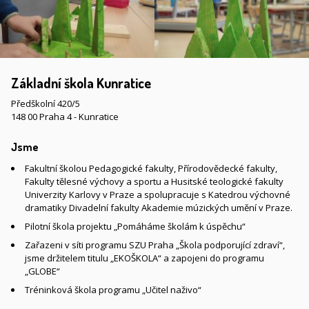
Základní škola Kunratice
Předškolní 420/5
148 00 Praha 4 - Kunratice
Jsme
Fakultní školou Pedagogické fakulty, Přírodovědecké fakulty,
Fakulty tělesné výchovy a sportu a Husitské teologické fakulty
Univerzity Karlovy v Praze a spolupracuje s Katedrou výchovné
dramatiky Divadelní fakulty Akademie múzických umění v Praze.
Pilotní škola projektu „Pomáháme školám k úspěchu“
Zařazeni v síti programu SZU Praha „Škola podporující zdraví“,
jsme držitelem titulu „EKOŠKOLA“ a zapojeni do programu
„GLOBE“
Tréninková škola programu „Učitel naživo“