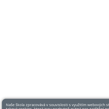
Naše škola zpracovává v souvislosti s využitím webových 
taková cookies, která jsou nezbytně nutná pro zajištění p