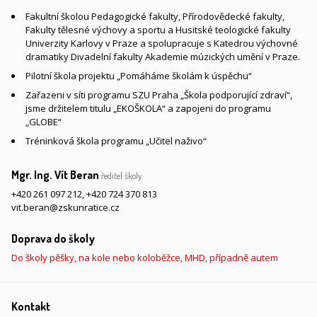
Fakultní školou Pedagogické fakulty, Přírodovědecké fakulty,
Fakulty tělesné výchovy a sportu a Husitské teologické fakulty
Univerzity Karlovy v Praze a spolupracuje s Katedrou výchovné
dramatiky Divadelní fakulty Akademie múzických umění v Praze.
Pilotní škola projektu „Pomáháme školám k úspěchu“
Zařazeni v síti programu SZU Praha „Škola podporující zdraví“,
jsme držitelem titulu „EKOŠKOLA“ a zapojeni do programu
„GLOBE“
Tréninková škola programu „Učitel naživo“
Mgr. Ing. Vít Beran
ředitel školy
+420 261 097 212
,
+420 724 370 813
vit.beran@zskunratice.cz
Doprava do školy
Do školy pěšky, na kole nebo koloběžce, MHD, případně autem
Kontakt