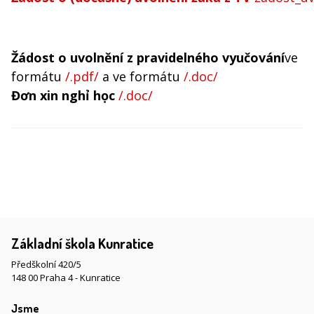
Žádost o uvolnění
z pravidelného vyučování
ve
formátu
/.pdf/
a ve formátu
/.doc/
Đơn xin nghỉ học
/.doc/
Základní škola Kunratice
Předškolní 420/5
148 00 Praha 4 - Kunratice
Jsme