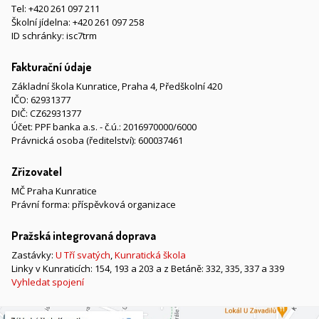
Tel:
+420 261 097 211
Školní jídelna:
+420 261 097 258
ID schránky: isc7trm
Fakturační údaje
Základní škola Kunratice, Praha 4, Předškolní 420
IČO: 62931377
DIČ: CZ62931377
Účet: PPF banka a.s. - č.ú.: 2016970000/6000
Právnická osoba (ředitelství): 600037461
Zřizovatel
MČ Praha Kunratice
Právní forma: příspěvková organizace
Pražská integrovaná doprava
Zastávky:
U Tří svatých
,
Kunratická škola
Linky v Kunraticích: 154, 193 a 203 a z Betáně: 332, 335, 337 a 339
Vyhledat spojení