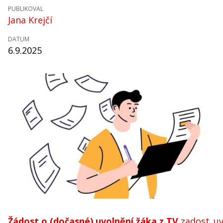
PUBLIKOVAL
Jana Krejčí
DATUM
6.9.2025
Žádost o (dočasné) uvolnění žáka z TV
zadost_uv