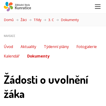
Domů
Žáci
Třídy
3. C
Dokumenty
(aktuální)
NAVIGACE
Úvod
Aktuality
Týdenní plány
Fotogalerie
Kalendář
Dokumenty
(aktuální)
Žádosti o uvolnění
žáka