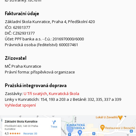
ID schránky: isc7trm
Fakturační údaje
Základní škola Kunratice, Praha 4, Předškolní 420
IČO: 62931377
DIČ: CZ62931377
Účet: PPF banka a.s. - č.ú.: 2016970000/6000
Právnická osoba (ředitelství): 600037461
Zřizovatel
MČ Praha Kunratice
Právní forma: příspěvková organizace
Pražská integrovaná doprava
Zastávky:
U Tří svatých
,
Kunratická škola
Linky v Kunraticích: 154, 193 a 203 a z Betáně: 332, 335, 337 a 339
Vyhledat spojení