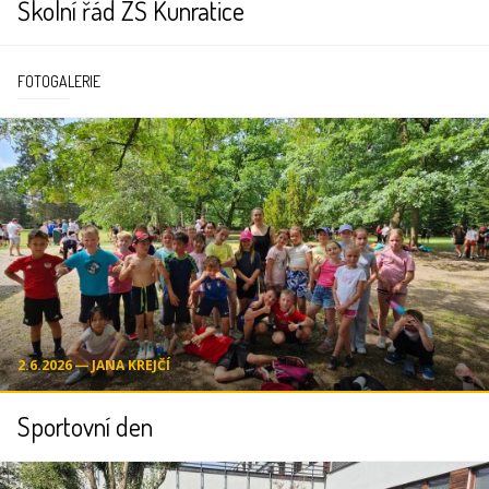
Školní řád ZŠ Kunratice
FOTOGALERIE
2.6.2026 ― JANA KREJČÍ
Sportovní den