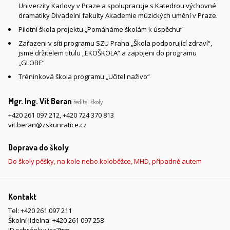
Univerzity Karlovy v Praze a spolupracuje s Katedrou výchovné
dramatiky Divadelní fakulty Akademie múzických umění v Praze.
Pilotní škola projektu „Pomáháme školám k úspěchu“
Zařazeni v síti programu SZU Praha „Škola podporující zdraví“,
jsme držitelem titulu „EKOŠKOLA“ a zapojeni do programu
„GLOBE“
Tréninková škola programu „Učitel naživo“
Mgr. Ing. Vít Beran
ředitel školy
+420 261 097 212
,
+420 724 370 813
vit.beran@zskunratice.cz
Doprava do školy
Do školy pěšky, na kole nebo koloběžce, MHD, případně autem
Kontakt
Tel:
+420 261 097 211
Školní jídelna:
+420 261 097 258