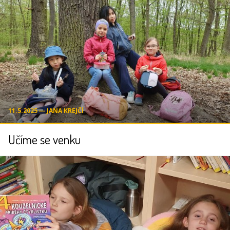
11.5.2025 ― JANA KREJČÍ
Učíme se venku