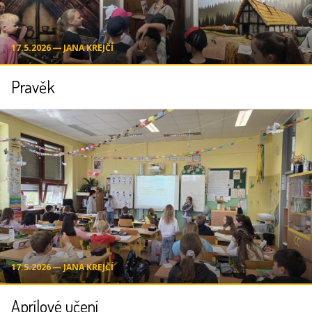
17.5.2026 ― JANA KREJČÍ
Pravěk
17.5.2026 ― JANA KREJČÍ
Aprílové učení