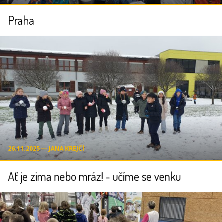
Praha
26.11.2025 ― JANA KREJČÍ
Ať je zima nebo mráz! - učíme se venku