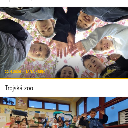
22.4.2026 ― JANA KREJČÍ
Trojská zoo