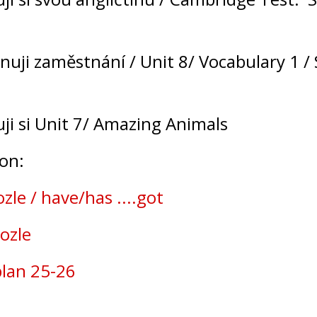
nuji zaměstnání / Unit 8/ Vocabulary 1 / 
uji si Unit 7/ Amazing Animals
 on:
le / have/has ....got
ozle
lan 25-26