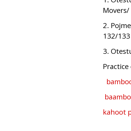
Movers/
2. Pojme
132/133
3. Otest
Practice
bambooz
baambo
kahoot p