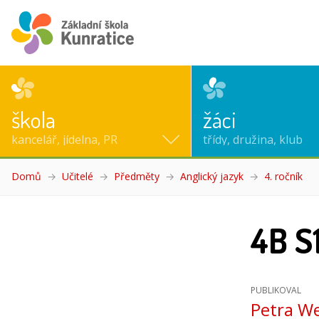
škola
žáci
kancelář, jídelna, PR
třídy, družina, klub
Domů
Učitelé
Předměty
Anglický jazyk
4. ročník
(ak
4B S
PUBLIKOVAL
Petra W