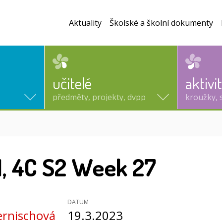
Aktuality
Školské a školní dokumenty
učitelé
aktivi
předměty, projekty, dvpp
kroužky, 
tuální)
1, 4C S2 Week 27
DATUM
ernischová
19.3.2023