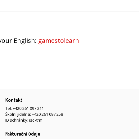
:
 your English:
gamestolearn
Kontakt
Tel:
+420 261 097 211
Školní jídelna:
+420 261 097 258
ID schránky: isc7trm
Fakturační údaje