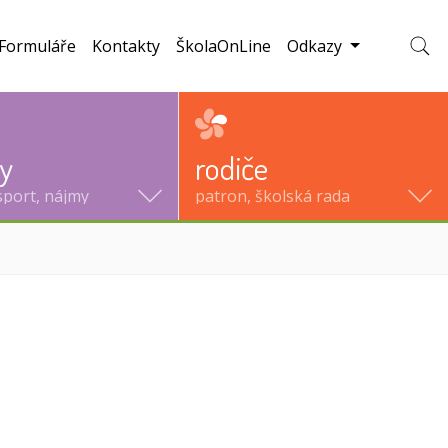
Formuláře
Kontakty
ŠkolaOnLine
Odkazy
Zobraz
ty
rodiče
sport, nájmy
patron, školská rada