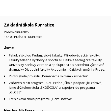
Základní škola Kunratice
Předškolní 420/5
148 00 Praha 4 - Kunratice
Jsme
Fakultní školou Pedagogické fakulty, Přírodovědecké fakulty,
Fakulty tělesné výchovy a sportu a Husitské teologické fakulty
Univerzity Karlovy v Praze a spolupracuje s Katedrou výchovné
dramatiky Divadelní fakulty Akademie múzických umění v Praze.
Pilotní škola projektu „Pomáháme školám k úspěchu“
Zařazeni v síti programu SZU Praha „Škola podporující zdraví“,
jsme držitelem titulu „EKOŠKOLA“ a zapojeni do programu
„GLOBE“
Tréninková škola programu „Učitel naživo“
Mgr. Ing. Vít Beran