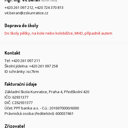
ředitel školy
+420 261 097 212
,
+420 724 370 813
vit.beran@zskunratice.cz
Doprava do školy
Do školy pěšky, na kole nebo koloběžce, MHD, případně autem
Kontakt
Tel:
+420 261 097 211
Školní jídelna:
+420 261 097 258
ID schránky: isc7trm
Fakturační údaje
Základní škola Kunratice, Praha 4, Předškolní 420
IČO: 62931377
DIČ: CZ62931377
Účet: PPF banka a.s. - č.ú.: 2016970000/6000
Právnická osoba (ředitelství): 600037461
Zřizovatel