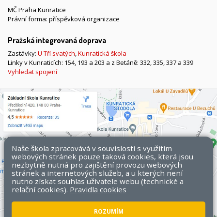
MČ Praha Kunratice
Právní forma: příspěvková organizace
Pražská integrovaná doprava
Zastávky:
U Tří svatých
,
Kunratická škola
Linky v Kunraticích: 154, 193 a 203 a z Betáně: 332, 335, 337 a 339
Vyhledat spojení
Naše škola zpracovává v souvislosti s využitím
webových stránek pouze taková cookies, která jsou
nezbytně nutná pro zajištění provozu webových
stránek a internetových služeb, a u kterých není
nutno získat souhlas uživatele webu (technické a
relační cookies).
Pravidla cookies
ROZUMÍM