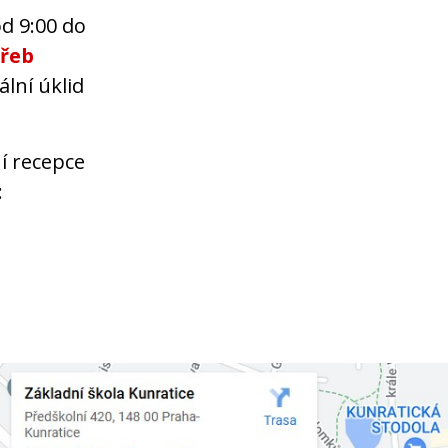
od 9:00 do
řeb
ální úklid
í recepce
: