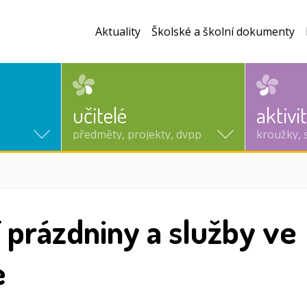
Aktuality
Školské a školní dokumenty
učitelé
aktivi
předměty, projekty, dvpp
kroužky, 
í prázdniny a služby ve
e