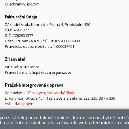
ID schránky: isc7trm
Fakturační údaje
Základní škola Kunratice, Praha 4, Předškolní 420
IČO: 62931377
DIČ: CZ62931377
Účet: PPF banka a.s. - č.ú.: 2016970000/6000
Právnická osoba (ředitelství): 600037461
Zřizovatel
MČ Praha Kunratice
Právní forma: příspěvková organizace
Pražská integrovaná doprava
Zastávky:
U Tří svatých
,
Kunratická škola
Linky v Kunraticích: 154, 193 a 203 a z Betáně: 332, 335, 337 a 339
Vyhledat spojení
vých stránek pouze taková cookies, která jsou nezbytně nutná
 není nutno získat souhlas uživatele webu (technické a relač