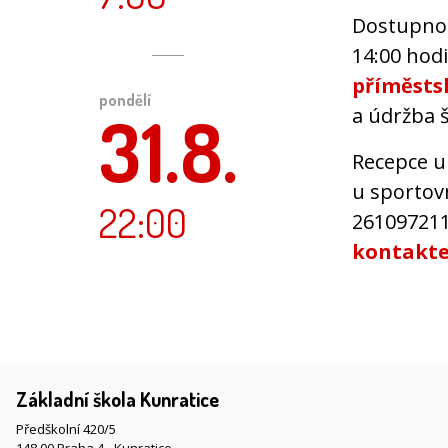
Dostupnost
14:00 hodi
příměsts
pondělí
31.8.
a údržba š
Recepce u
u sportovn
22:00
261097211,
kontakt
Základní škola Kunratice
Předškolní 420/5