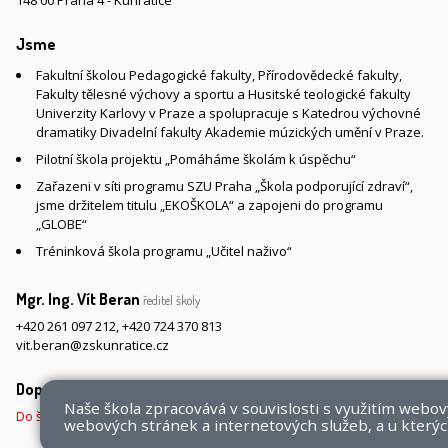
148 00 Praha 4 - Kunratice
Jsme
Fakultní školou Pedagogické fakulty, Přírodovědecké fakulty,
Fakulty tělesné výchovy a sportu a Husitské teologické fakulty
Univerzity Karlovy v Praze a spolupracuje s Katedrou výchovné
dramatiky Divadelní fakulty Akademie múzických umění v Praze.
Pilotní škola projektu „Pomáháme školám k úspěchu“
Zařazeni v síti programu SZU Praha „Škola podporující zdraví“,
jsme držitelem titulu „EKOŠKOLA“ a zapojeni do programu
„GLOBE“
Tréninková škola programu „Učitel naživo“
Mgr. Ing. Vít Beran
ředitel školy
+420 261 097 212
,
+420 724 370 813
vit.beran@zskunratice.cz
Doprava do školy
Naše škola zpracovává v souvislosti s využitím webo
Do školy pěšky, na kole nebo koloběžce, MHD, případně autem
webových stránek a internetových služeb, a u kterých