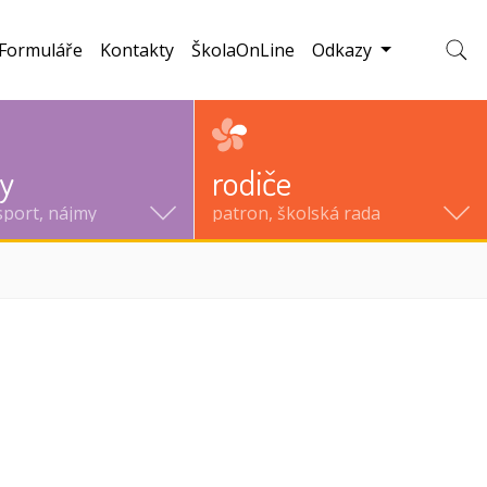
Formuláře
Kontakty
ŠkolaOnLine
Odkazy
Zobraz
ty
rodiče
sport, nájmy
patron, školská rada