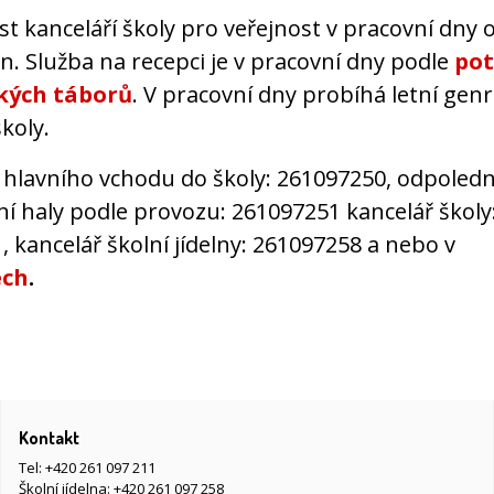
 kanceláří školy pro veřejnost v pracovní dny 
n. Služba na recepci je v pracovní dny podle
pot
kých táborů
. V pracovní dny probíhá letní genr
koly.
 hlavního vchodu do školy: 261097250, odpoledn
í haly podle provozu: 261097251 kancelář školy
 kancelář školní jídelny: 261097258 a nebo v
ech
.
Kontakt
Tel:
+420 261 097 211
Školní jídelna:
+420 261 097 258