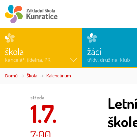
škola
žáci
kancelář, jídelna, PR
třídy, družina, klub
Domů
Škola
Kalendárium
(aktuální)
Letn
středa
1.7.
škol
7:00