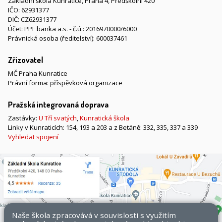
Základní škola Kunratice, Praha 4, Předškolní 420
IČO: 62931377
DIČ: CZ62931377
Účet: PPF banka a.s. - č.ú.: 2016970000/6000
Právnická osoba (ředitelství): 600037461
Zřizovatel
MČ Praha Kunratice
Právní forma: příspěvková organizace
Pražská integrovaná doprava
Zastávky:
U Tří svatých
,
Kunratická škola
Linky v Kunraticích: 154, 193 a 203 a z Betáně: 332, 335, 337 a 339
Vyhledat spojení
Naše škola zpracovává v souvislosti s využitím