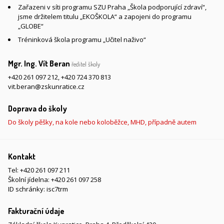
Zařazeni v síti programu SZU Praha „Škola podporující zdraví“,
jsme držitelem titulu „EKOŠKOLA“ a zapojeni do programu
„GLOBE“
Tréninková škola programu „Učitel naživo“
Mgr. Ing. Vít Beran
ředitel školy
+420 261 097 212
,
+420 724 370 813
vit.beran@zskunratice.cz
Doprava do školy
Do školy pěšky, na kole nebo koloběžce, MHD, případně autem
Kontakt
Tel:
+420 261 097 211
Školní jídelna:
+420 261 097 258
ID schránky: isc7trm
Fakturační údaje