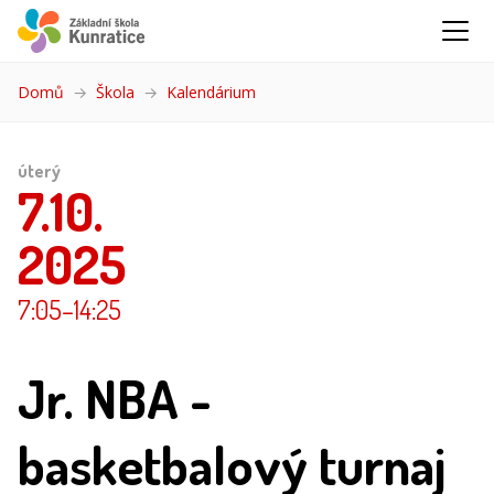
Domů
Škola
Kalendárium
(aktuální)
úterý
7.10.
2025
7:05
–14:25
Jr. NBA -
basketbalový turnaj