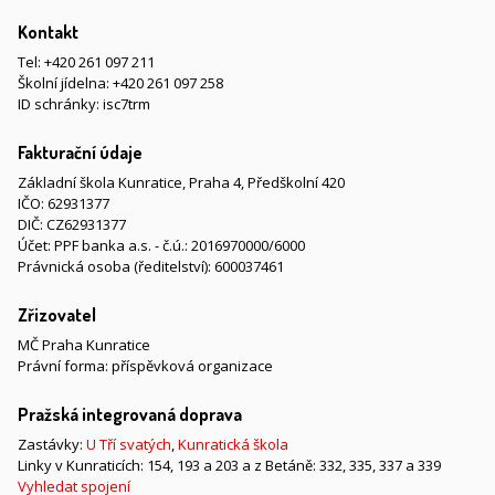
Kontakt
Tel:
+420 261 097 211
Školní jídelna:
+420 261 097 258
ID schránky: isc7trm
Fakturační údaje
Základní škola Kunratice, Praha 4, Předškolní 420
IČO: 62931377
DIČ: CZ62931377
Účet: PPF banka a.s. - č.ú.: 2016970000/6000
Právnická osoba (ředitelství): 600037461
Zřizovatel
MČ Praha Kunratice
Právní forma: příspěvková organizace
Pražská integrovaná doprava
Zastávky:
U Tří svatých
,
Kunratická škola
Linky v Kunraticích: 154, 193 a 203 a z Betáně: 332, 335, 337 a 339
Vyhledat spojení