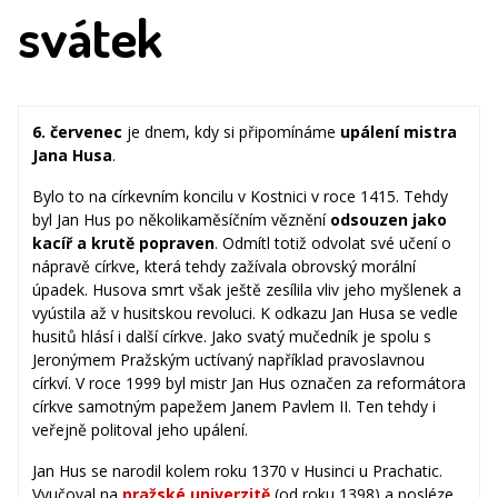
svátek
6. červenec
je dnem, kdy si připomínáme
upálení mistra
Jana Husa
.
Bylo to na církevním koncilu v Kostnici v roce 1415. Tehdy
byl Jan Hus po několikaměsíčním věznění
odsouzen jako
kacíř a krutě popraven
. Odmítl totiž odvolat své učení o
nápravě církve, která tehdy zažívala obrovský morální
úpadek. Husova smrt však ještě zesílila vliv jeho myšlenek a
vyústila až v husitskou revoluci. K odkazu Jan Husa se vedle
husitů hlásí i další církve. Jako svatý mučedník je spolu s
Jeronýmem Pražským uctívaný například pravoslavnou
církví. V roce 1999 byl mistr Jan Hus označen za reformátora
církve samotným papežem Janem Pavlem II. Ten tehdy i
veřejně politoval jeho upálení.
Jan Hus se narodil kolem roku 1370 v Husinci u Prachatic.
Vyučoval na
pražské univerzitě
(od roku 1398) a posléze