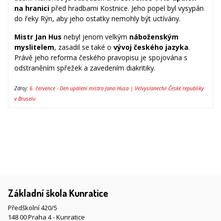
na hranici
před hradbami Kostnice. Jeho popel byl vysypán
do řeky Rýn, aby jeho ostatky nemohly být uctívány.
Mistr Jan Hus
nebyl jenom velkým
náboženským
myslitelem
, zasadil se také o
vývoj českého jazyka
.
Právě jeho reforma českého pravopisu je spojována s
odstraněním spřežek a zavedením diakritiky.
Zdroj:
6. července - Den upálení mistra Jana Husa | Velvyslanectví České republiky
v Bruselu
Základní škola Kunratice
Předškolní 420/5
148 00 Praha 4 - Kunratice