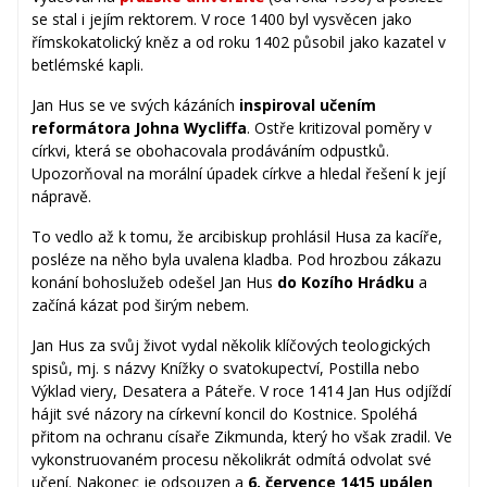
se stal i jejím rektorem. V roce 1400 byl vysvěcen jako
římskokatolický kněz a od roku 1402 působil jako kazatel v
betlémské kapli.
Jan Hus se ve svých kázáních
inspiroval učením
reformátora Johna Wycliffa
. Ostře kritizoval poměry v
církvi, která se obohacovala prodáváním odpustků.
Upozorňoval na morální úpadek církve a hledal řešení k její
nápravě.
To vedlo až k tomu, že arcibiskup prohlásil Husa za kacíře,
posléze na něho byla uvalena kladba. Pod hrozbou zákazu
konání bohoslužeb odešel Jan Hus
do Kozího Hrádku
a
začíná kázat pod širým nebem.
Jan Hus za svůj život vydal několik klíčových teologických
spisů, mj. s názvy Knížky o svatokupectví, Postilla nebo
Výklad viery, Desatera a Páteře. V roce 1414 Jan Hus odjíždí
hájit své názory na církevní koncil do Kostnice. Spoléhá
přitom na ochranu císaře Zikmunda, který ho však zradil. Ve
vykonstruovaném procesu několikrát odmítá odvolat své
učení. Nakonec je odsouzen a
6. července 1415 upálen