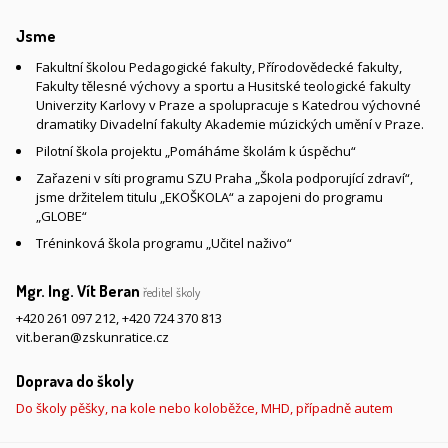
Jsme
Fakultní školou Pedagogické fakulty, Přírodovědecké fakulty,
Fakulty tělesné výchovy a sportu a Husitské teologické fakulty
Univerzity Karlovy v Praze a spolupracuje s Katedrou výchovné
dramatiky Divadelní fakulty Akademie múzických umění v Praze.
Pilotní škola projektu „Pomáháme školám k úspěchu“
Zařazeni v síti programu SZU Praha „Škola podporující zdraví“,
jsme držitelem titulu „EKOŠKOLA“ a zapojeni do programu
„GLOBE“
Tréninková škola programu „Učitel naživo“
Mgr. Ing. Vít Beran
ředitel školy
+420 261 097 212
,
+420 724 370 813
vit.beran@zskunratice.cz
Doprava do školy
Do školy pěšky, na kole nebo koloběžce, MHD, případně autem