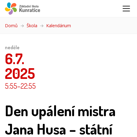
Domů
Škola
Kalendárium
(aktuální)
neděle
6.7.
2025
5:55
–22:55
Den upálení mistra
Jana Husa – státní