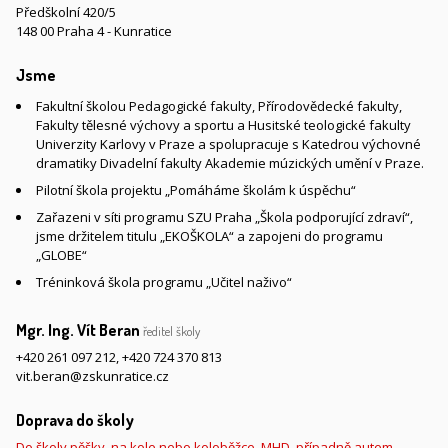
Předškolní 420/5
148 00 Praha 4 - Kunratice
Jsme
Fakultní školou Pedagogické fakulty, Přírodovědecké fakulty,
Fakulty tělesné výchovy a sportu a Husitské teologické fakulty
Univerzity Karlovy v Praze a spolupracuje s Katedrou výchovné
dramatiky Divadelní fakulty Akademie múzických umění v Praze.
Pilotní škola projektu „Pomáháme školám k úspěchu“
Zařazeni v síti programu SZU Praha „Škola podporující zdraví“,
jsme držitelem titulu „EKOŠKOLA“ a zapojeni do programu
„GLOBE“
Tréninková škola programu „Učitel naživo“
Mgr. Ing. Vít Beran
ředitel školy
+420 261 097 212
,
+420 724 370 813
vit.beran@zskunratice.cz
Doprava do školy
Do školy pěšky, na kole nebo koloběžce, MHD, případně autem