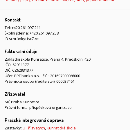
Kontakt
Tel:
+420 261 097 211
Školní jídelna:
+420 261 097 258
ID schránky: isc7trm
Fakturační údaje
Základní škola Kunratice, Praha 4, Předškolní 420
IČO: 62931377
DIČ: CZ62931377
Účet: PPF banka a.s. - č.ú.: 2016970000/6000
Právnická osoba (ředitelství): 600037461
Zřizovatel
MČ Praha Kunratice
Právní forma: příspěvková organizace
Pražská integrovaná doprava
Zastávky:
U Tří svatých
,
Kunratická škola