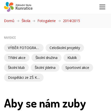
Domů
Škola
Fotogalerie
2014/2015
(aktuální)
NAVIGACE
VÝBĚR FOTOGRAFIÍ
Celoškolní projekty
Třídní akce
Školní družina
Klubík
Školní klub
Školní jídelna
Sportovní akce
Dospěláci ze ZŠ Kunratice
Aby se nám zuby