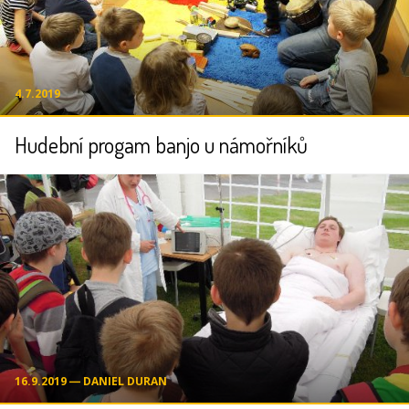
4.7.2019
Hudební progam banjo u námořníků
16.9.2019 ― DANIEL DURAN