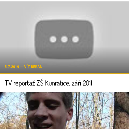
5.7.2019 ― VÍT BERAN
TV reportáž ZŠ Kunratice, září 2011