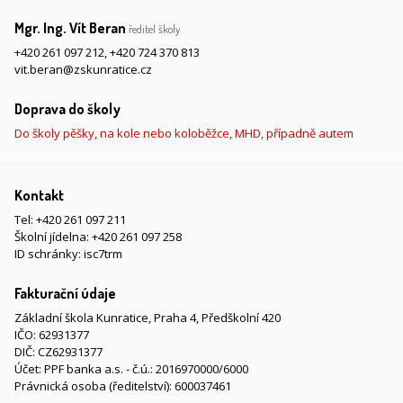
Mgr. Ing. Vít Beran
ředitel školy
+420 261 097 212
,
+420 724 370 813
vit.beran@zskunratice.cz
Doprava do školy
Do školy pěšky, na kole nebo koloběžce, MHD, případně autem
Kontakt
Tel:
+420 261 097 211
Školní jídelna:
+420 261 097 258
ID schránky: isc7trm
Fakturační údaje
Základní škola Kunratice, Praha 4, Předškolní 420
IČO: 62931377
DIČ: CZ62931377
Účet: PPF banka a.s. - č.ú.: 2016970000/6000
Právnická osoba (ředitelství): 600037461