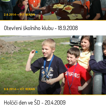
2.6.2014 ― VÍT BERAN
Otevření školního klubu - 18.9.2008
9.6.2014 ― VÍT BERAN
Holčičí den ve ŠD - 20.4.2009