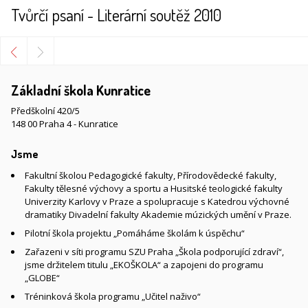
Tvůrčí psaní - Literární soutěž 2010
Základní škola Kunratice
Předškolní 420/5
148 00 Praha 4 - Kunratice
Jsme
Fakultní školou Pedagogické fakulty, Přírodovědecké fakulty,
Fakulty tělesné výchovy a sportu a Husitské teologické fakulty
Univerzity Karlovy v Praze a spolupracuje s Katedrou výchovné
dramatiky Divadelní fakulty Akademie múzických umění v Praze.
Pilotní škola projektu „Pomáháme školám k úspěchu“
Zařazeni v síti programu SZU Praha „Škola podporující zdraví“,
jsme držitelem titulu „EKOŠKOLA“ a zapojeni do programu
„GLOBE“
Tréninková škola programu „Učitel naživo“