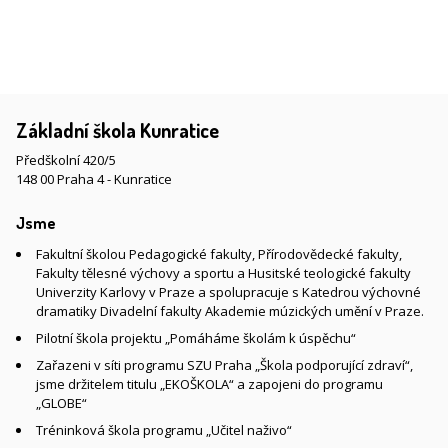
Základní škola Kunratice
Předškolní 420/5
148 00 Praha 4 - Kunratice
Jsme
Fakultní školou Pedagogické fakulty, Přírodovědecké fakulty,
Fakulty tělesné výchovy a sportu a Husitské teologické fakulty
Univerzity Karlovy v Praze a spolupracuje s Katedrou výchovné
dramatiky Divadelní fakulty Akademie múzických umění v Praze.
Pilotní škola projektu „Pomáháme školám k úspěchu“
Zařazeni v síti programu SZU Praha „Škola podporující zdraví“,
jsme držitelem titulu „EKOŠKOLA“ a zapojeni do programu
„GLOBE“
Tréninková škola programu „Učitel naživo“