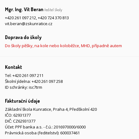
Mgr. Ing. Vít Beran
ředitel školy
+420 261 097 212
,
+420 724 370 813
vit.beran@zskunratice.cz
Doprava do školy
Do školy pěšky, na kole nebo koloběžce, MHD, případně autem
Kontakt
Tel:
+420 261 097 211
Školní jídelna:
+420 261 097 258
ID schránky: isc7trm
Fakturační údaje
Základní škola Kunratice, Praha 4, Předškolní 420
IČO: 62931377
DIČ: CZ62931377
Účet: PPF banka a.s. - č.ú.: 2016970000/6000
Právnická osoba (ředitelství): 600037461