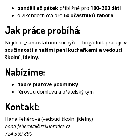
pondělí až pátek
přibližně pro
100–200 dětí
o víkendech cca pro
60 účastníků tábora
Jak práce probíhá:
Nejde o „samostatnou kuchyň“ – brigádník pracuje
v
součinnosti s našimi paní kuchařkami a vedoucí
školní jídelny.
Nabízíme:
dobré platové podmínky
férovou domluvu a přátelský tým
Kontakt:
Hana Fehérová (vedoucí školní jídelny)
hana.feherova@zskunratice.cz
724 369 890