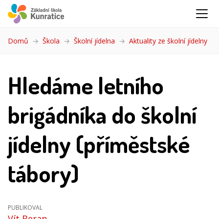
Domů
Škola
Školní jídelna
Aktuality ze školní jídelny
(akt
Hledáme letního
brigádníka do školní
jídelny (příměstské
tábory)
PUBLIKOVAL
Vít Beran