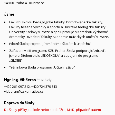
148 00 Praha 4 - Kunratice
Jsme
Fakultní školou Pedagogické fakulty, Přírodovědecké fakulty,
Fakulty tělesné výchovy a sportu a Husitské teologické fakulty
Univerzity Karlovy v Praze a spolupracuje s Katedrou výchovné
dramatiky Divadelní fakulty Akademie múzických umění v Praze.
Pilotní škola projektu „Pomáháme školám k úspěchu“
Zařazeni v síti programu SZU Praha „Škola podporující zdraví“,
jsme držitelem titulu „EKOŠKOLA“ a zapojeni do programu
„GLOBE“
Tréninková škola programu „Učitel naživo“
Mgr. Ing. Vít Beran
ředitel školy
+420 261 097 212
,
+420 724 370 813
vit.beran@zskunratice.cz
Doprava do školy
Do školy pěšky, na kole nebo koloběžce, MHD, případně autem