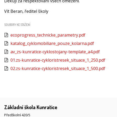
Děkuji za respektování všech omezení.
Vít Beran, ředitel školy
SOUBORY KE STAŽENÍ
ecoprogress_technicke_parametry.pdf
katalog_cyklomobiliare_pouze_kolarna.pdf
av_zs-kunratice-cyklostojany-template_a4.pdf
01.zs-kunratice-cykloristresek_situace_1_250.pdf
02.zs-kunratice-cykloristresek_situace_1_500.pdf
Základní škola Kunratice
Předškolní 420/5