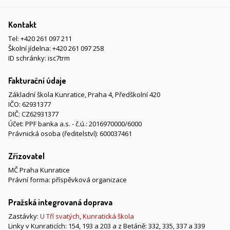
Kontakt
Tel:
+420 261 097 211
Školní jídelna:
+420 261 097 258
ID schránky: isc7trm
Fakturační údaje
Základní škola Kunratice, Praha 4, Předškolní 420
IČO: 62931377
DIČ: CZ62931377
Účet: PPF banka a.s. - č.ú.: 2016970000/6000
Právnická osoba (ředitelství): 600037461
Zřizovatel
MČ Praha Kunratice
Právní forma: příspěvková organizace
Pražská integrovaná doprava
Zastávky:
U Tří svatých
,
Kunratická škola
Linky v Kunraticích: 154, 193 a 203 a z Betáně: 332, 335, 337 a 339