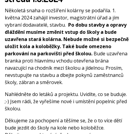
Několetá snaha o rozšíření kolárny se podařila. 1.
května 2024 zahájil investor, magistrátní úřad a jím
vybraní dodavatelé, stavbu.
Po dobu stavby a opravy
dláždění musíme změnit vstup do školy a bude
uzavřena stará kolárna. Nebude možné si bezpečně
uložit kola a koloběžky. Také bude omezeno
parkování na parkovišti před školou.
Bude uzavřena
branka proti hlavnímu vchodu otevřena brána
navazující na chodník mezi školou a jídelnou. Prosím,
nevstupujte na stavbu a dbejte pokynů zaměstnanců
školy, zábran a směrovek.
Nahlédněte do letáků a projektu. Uvidíte, co se buduje.
;-) Jsem rádi, že vyřešíme nové i umístění popelnic před
školou.
Děkujeme za pochopení a těšíme se, že o to více dětí
bude jezdit do školy na kole nebo koloběžce.