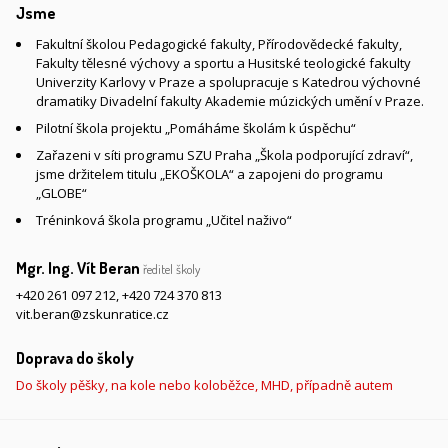
Jsme
Fakultní školou Pedagogické fakulty, Přírodovědecké fakulty,
Fakulty tělesné výchovy a sportu a Husitské teologické fakulty
Univerzity Karlovy v Praze a spolupracuje s Katedrou výchovné
dramatiky Divadelní fakulty Akademie múzických umění v Praze.
Pilotní škola projektu „Pomáháme školám k úspěchu“
Zařazeni v síti programu SZU Praha „Škola podporující zdraví“,
jsme držitelem titulu „EKOŠKOLA“ a zapojeni do programu
„GLOBE“
Tréninková škola programu „Učitel naživo“
Mgr. Ing. Vít Beran
ředitel školy
+420 261 097 212
,
+420 724 370 813
vit.beran@zskunratice.cz
Doprava do školy
Do školy pěšky, na kole nebo koloběžce, MHD, případně autem