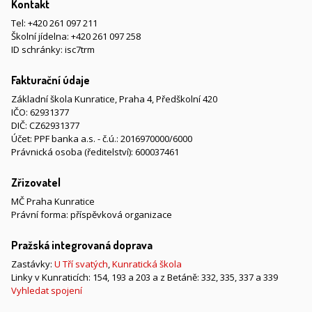
Kontakt
Tel:
+420 261 097 211
Školní jídelna:
+420 261 097 258
ID schránky: isc7trm
Fakturační údaje
Základní škola Kunratice, Praha 4, Předškolní 420
IČO: 62931377
DIČ: CZ62931377
Účet: PPF banka a.s. - č.ú.: 2016970000/6000
Právnická osoba (ředitelství): 600037461
Zřizovatel
MČ Praha Kunratice
Právní forma: příspěvková organizace
Pražská integrovaná doprava
Zastávky:
U Tří svatých
,
Kunratická škola
Linky v Kunraticích: 154, 193 a 203 a z Betáně: 332, 335, 337 a 339
Vyhledat spojení