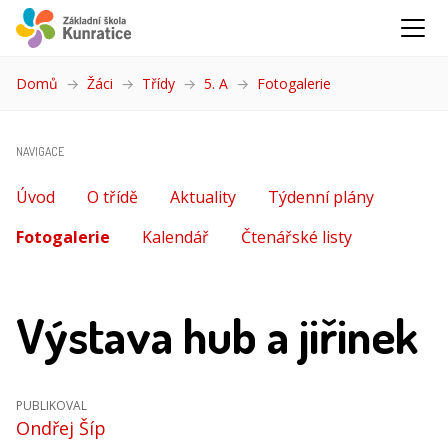
Domů
Žáci
Třídy
5. A
Fotogalerie
(aktuální)
NAVIGACE
Úvod
O třídě
Aktuality
Týdenní plány
Fotogalerie
(aktuální)
Kalendář
Čtenářské listy
Výstava hub a jiřinek
PUBLIKOVAL
Ondřej Šíp