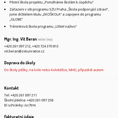
Pilotní škola projektu „Pomáháme školám k úspěchu“
Zařazeni v síti programu SZU Praha „Škola podporující zdraví“,
jsme držitelem titulu „EKOŠKOLA“ a zapojeni do programu
„GLOBE“
Tréninková škola programu „Učitel naživo“
Mgr. Ing. Vít Beran
ředitel školy
+420 261 097 212
,
+420 724 370 813
vit.beran@zskunratice.cz
Doprava do školy
Do školy pěšky, na kole nebo koloběžce, MHD, případně autem
Kontakt
Tel:
+420 261 097 211
Školní jídelna:
+420 261 097 258
ID schránky: isc7trm
Fakturační údaje