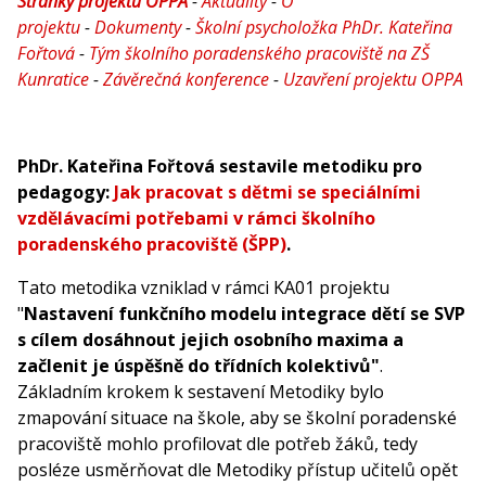
Stránky projektu OPPA
-
Aktuality
-
O
projektu
-
Dokumenty
-
Školní psycholožka PhDr. Kateřina
Fořtová
-
Tým školního poradenského pracoviště na ZŠ
Kunratice
-
Závěrečná konference
-
Uzavření projektu OPPA
PhDr. Kateřina Fořtová sestavile metodiku pro
pedagogy:
Jak pracovat s dětmi se speciálními
vzdělávacími potřebami v rámci školního
poradenského pracoviště (ŠPP)
.
Tato metodika vzniklad v rámci KA01 projektu
"
Nastavení funkčního modelu integrace dětí se SVP
s cílem dosáhnout jejich osobního maxima a
začlenit je úspěšně do třídních kolektivů"
.
Základním krokem k sestavení Metodiky bylo
zmapování situace na škole, aby se školní poradenské
pracoviště mohlo profilovat dle potřeb žáků, tedy
posléze usměrňovat dle Metodiky přístup učitelů opět