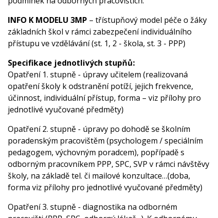
podmínek na odborných pracovištích.
INFO K MODELU 3MP
– třístupňový model péče o žáky
základních škol v rámci zabezpečení individuálního
přístupu ve vzdělávání (st. 1, 2 - škola, st. 3 - PPP)
Specifikace jednotlivých stupňů:
Opatření 1. stupně - úpravy učitelem (realizovaná
opatření školy k odstranění potíží, jejich frekvence,
účinnost, individuální přístup, forma – viz přílohy pro
jednotlivé vyučované předměty)
Opatření 2. stupně - úpravy po dohodě se školním
poradenským pracovištěm (psychologem / speciálním
pedagogem, výchovným poradcem), popřípadě s
odborným pracovníkem PPP, SPC, SVP v rámci návštěvy
školy, na základě tel. či mailové konzultace…(doba,
forma viz přílohy pro jednotlivé vyučované předměty)
Opatření 3. stupně - diagnostika na odborném