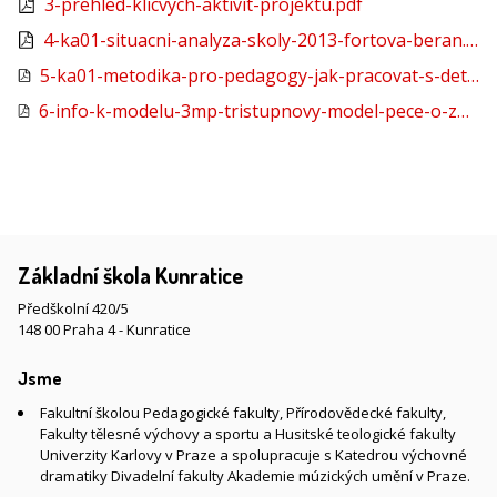
3-prehled-klicvych-aktivit-projektu.pdf
4-ka01-situacni-analyza-skoly-2013-fortova-beran.pdf
5-ka01-metodika-pro-pedagogy-jak-pracovat-s-detmi-se-svp-fortova.pdf
6-info-k-modelu-3mp-tristupnovy-model-pece-o-zaky-zakladnich-skol.pdf
Základní škola Kunratice
Předškolní 420/5
148 00 Praha 4 - Kunratice
Jsme
Fakultní školou Pedagogické fakulty, Přírodovědecké fakulty,
Fakulty tělesné výchovy a sportu a Husitské teologické fakulty
Univerzity Karlovy v Praze a spolupracuje s Katedrou výchovné
dramatiky Divadelní fakulty Akademie múzických umění v Praze.