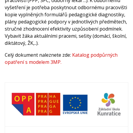
pracovišti (PPP, SPC, odborný lékař…). K odbornému
vyšetření je potřeba poskytnout odbornému pracovišti
kopie vyplněných formulářů pedagogické diagnostiky,
plány pedagogické podpory v jednotlivých předmětech,
stručné zhodnocení efektivity uzpůsobení podmínek.
Vybavit žáka aktuálními pracemi, sešity (domácí, školní,
diktátový, ŽK,..).
Celý dokument naleznete zde:
Katalog podpůrných
opatření s modelem 3MP.