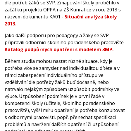
dle potřeb žáků se SVP. Zmapování školy proběhlo v
začátku projektu OPPA na ZŠ Kunratice v roce 2013 s
názvem dokumentu KA01 -
Situační analýza školy
2013.
Jako další podporu pro pedagogy a žáky se SVP
připravili odborníci školního poradenského pracoviště
Katalog podpůrných opatření s modelem 3MP.
Během studia mohou nastat různé situace, kdy je
potřeba více se zamyslet nad individualitou dítěte a v
rámci zabezpečení individuálního přístupu ve
vzdělávání dle potřeby žáků buď dočasně, nebo
natrvalo nějakým způsobem uzpůsobit podmínky ve
výuce. Uzpůsobení podmínek je v první řadě v
kompetenci školy (učitele, školního poradenského
pracoviště), vyšší míru opatření je potřeba konzultovat
s odbornými pracovišti, popř. přenechat specifikaci
problémů a navržení dalších opatření či uzpůsobení