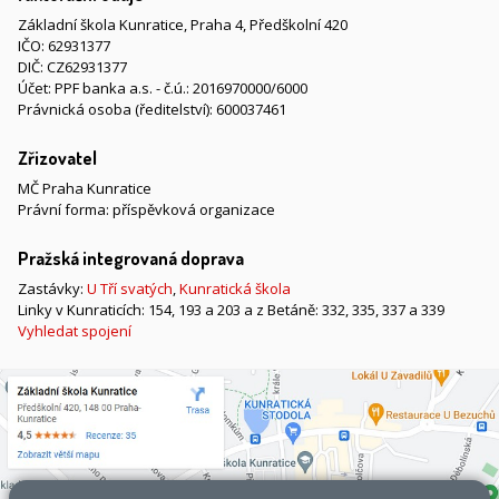
Základní škola Kunratice, Praha 4, Předškolní 420
IČO: 62931377
DIČ: CZ62931377
Účet: PPF banka a.s. - č.ú.: 2016970000/6000
Právnická osoba (ředitelství): 600037461
Zřizovatel
MČ Praha Kunratice
Právní forma: příspěvková organizace
Pražská integrovaná doprava
Zastávky:
U Tří svatých
,
Kunratická škola
Linky v Kunraticích: 154, 193 a 203 a z Betáně: 332, 335, 337 a 339
Vyhledat spojení