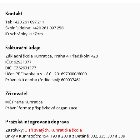
Kontakt
Tel:
+420 261 097 211
Školní jídelna:
+420 261 097 258
ID schránky: isc7trm
Fakturační údaje
Základní škola Kunratice, Praha 4, Předškolní 420
IČO: 62931377
DIČ: CZ62931377
Účet: PPF banka a.s. - č.ú.: 2016970000/6000
Právnická osoba (ředitelství): 600037461
Zřizovatel
MČ Praha Kunratice
Právní forma: příspěvková organizace
Pražská integrovaná doprava
Zastávky:
U Tří svatých
,
Kunratická škola
Linky v Kunraticích: 154, 193 a 203 a z Betáně: 332, 335, 337 a 339