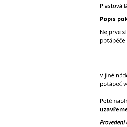
Plastová l
Popis po
Nejprve s
potápěče 
V jiné nád
potápeč ve
Poté napl
uzavřem
Provedení