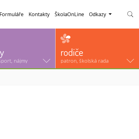
Formuláře
Kontakty
ŠkolaOnLine
Odkazy
Zobraz
ty
rodiče
sport, nájmy
patron, školská rada