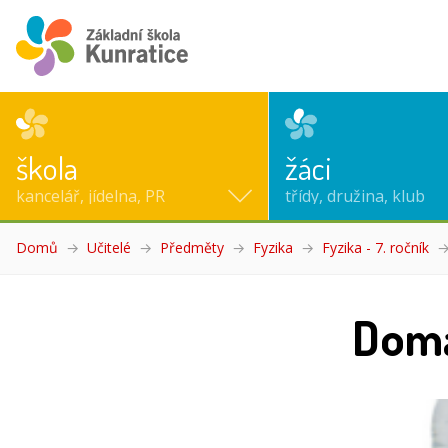
škola
žáci
kancelář, jídelna, PR
třídy, družina, klub
Domů
Učitelé
Předměty
Fyzika
Fyzika - 7. ročník
Domá