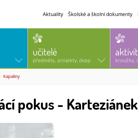
Aktuality
Školské a školní dokumenty
učitelé
aktivi
předměty, projekty, dvpp
kroužky, 
Kapaliny
(aktuální)
cí pokus - Karteziánek