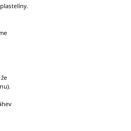
plastelíny.
íme
 že
nu).
áhev