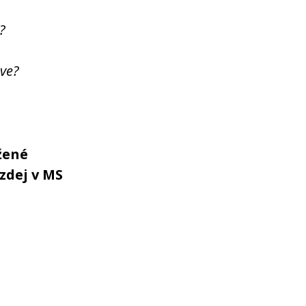
?
hve?
žené
zdej v MS