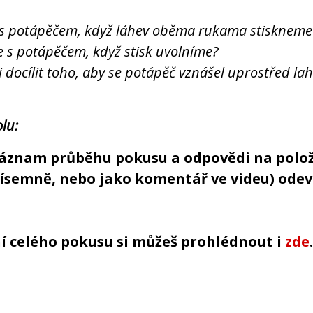
 s potápěčem, když láhev oběma rukama stiskneme
e s potápěčem, když stisk uvolníme?
i docílit toho, aby se potápěč vznášel uprostřed la
lu:
 záznam průběhu pokusu a odpovědi na polo
písemně, nebo jako komentář ve videu) odev
í celého pokusu si můžeš prohlédnout i
zde
.