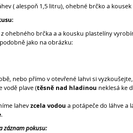
áhev ( alespoň 1,5 litru), ohebné brčko a kousek 
kusu:
i z ohebného brčka a a kousku plastelíny vyrob
podobně jako na obrázku:
obě, nebo přímo v otevřené lahvi si vyzkoušejte,
 vodě plave (
těsně nad hladinou
neklesá ke d
níme lahev
zcela vodou
a potápeče do láhve a l
e
.
 a záznam pokusu: