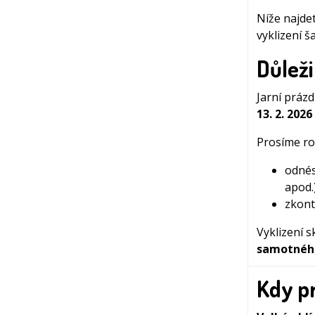
Níže najdet
vyklizení 
Důlež
Jarní prázd
13. 2. 202
Prosíme ro
odnés
apod.)
zkont
Vyklizení s
samotného
Kdy pr