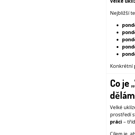
Velké uklí
Nejbližší 
pondě
pondě
pondě
pondě
pondě
Konkrétní p
Co je 
dělám
Velké uklíz
prostředí s
práci
– tří
Cílem je, ab