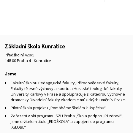
Základní škola Kunratice
Předškolní 420/5
148 00 Praha 4 - Kunratice
Jsme
Fakultní školou Pedagogické fakulty, Přírodovědecké fakulty,
Fakulty tělesné výchovy a sportu a Husitské teologické fakulty
Univerzity Karlovy v Praze a spolupracuje s Katedrou výchovné
dramatiky Divadelní fakulty Akademie múzických umění v Praze.
Pilotní škola projektu „Pomáháme školám k úspěchu“
Zařazeni v síti programu SZU Praha „Škola podporující zdraví“,
jsme držitelem titulu „EKOŠKOLA“ a zapojeni do programu
„GLOBE“