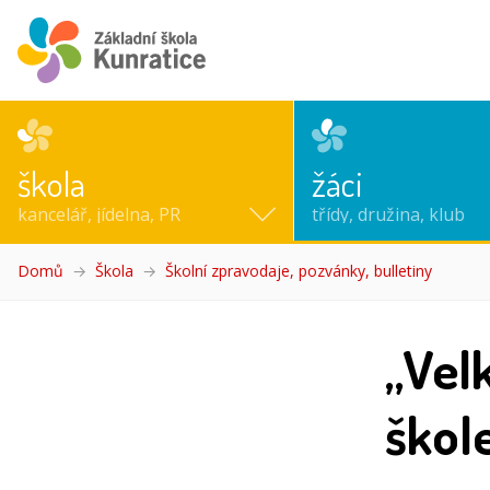
škola
žáci
kancelář, jídelna, PR
třídy, družina, klub
Domů
Škola
Školní zpravodaje, pozvánky, bulletiny
(aktuáln
„Velk
škol