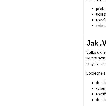
přebí
učili 
rozvíj
vníma
Jak „V
Velké uklí
samotným ú
smysl a jas
Společně si
doml
vybe
rozdě
doml