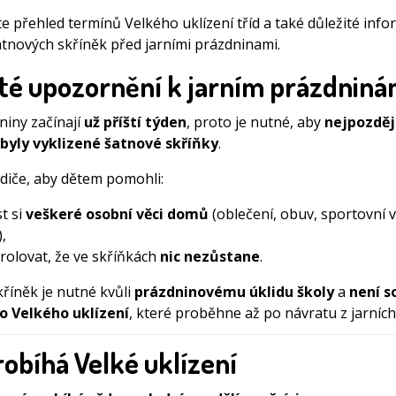
e přehled termínů Velkého uklízení tříd a také důležité info
šatnových skříněk před jarními prázdninami.
ité upozornění k jarním prázdnin
niny začínají
už příští týden
, proto je nutné, aby
nejpozděj
6 byly vyklizené šatnové skříňky
.
diče, aby dětem pomohli:
t si
veškeré osobní věci domů
(oblečení, obuv, sportovní 
,
rolovat, že ve skříňkách
nic nezůstane
.
kříněk je nutné kvůli
prázdninovému úklidu školy
a
není s
 Velkého uklízení
, které proběhne až po návratu z jarních
obíhá Velké uklízení