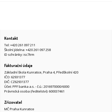
Kontakt
Tel:
+420 261 097 211
Školní jídelna:
+420 261 097 258
ID schránky: isc7trm
Fakturační údaje
Základní škola Kunratice, Praha 4, Předškolní 420
IČO: 62931377
DIČ: CZ62931377
Účet: PPF banka a.s. - č.ú.: 2016970000/6000
Právnická osoba (ředitelství): 600037461
Zřizovatel
MČ Praha Kunratice