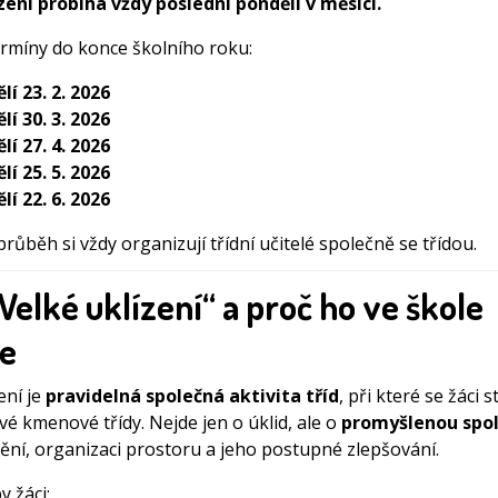
zení probíhá vždy poslední pondělí v měsíci.
termíny do konce školního roku:
lí 23. 2. 2026
lí 30. 3. 2026
lí 27. 4. 2026
lí 25. 5. 2026
lí 22. 6. 2026
růběh si vždy organizují třídní učitelé společně se třídou.
„Velké uklízení“ a proč ho ve škole
e
ení je
pravidelná společná aktivita tříd
, při které se žáci s
vé kmenové třídy. Nejde jen o úklid, ale o
promyšlenou spo
dění, organizaci prostoru a jeho postupné zlepšování.
y žáci: