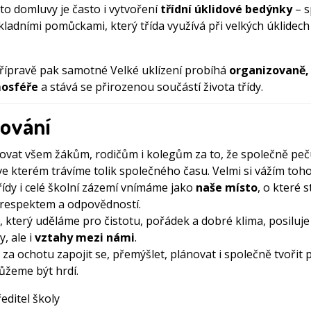
to domluvy je často i vytvoření
třídní úklidové bedýnky
– s
kladními pomůckami, který třída využívá při velkých úklidech
přípravě pak samotné Velké uklízení probíhá
organizovaně, 
osféře
a stává se přirozenou součástí života třídy.
ování
ovat všem žákům, rodičům i kolegům za to, že společně pe
ve kterém trávíme tolik společného času. Velmi si vážím toho
ídy i celé školní zázemí vnímáme jako
naše místo
, o které s
s respektem a odpovědností.
, který uděláme pro čistotu, pořádek a dobré klima, posiluje
y, ale i
vztahy mezi námi
.
za ochotu zapojit se, přemýšlet, plánovat i společně tvořit p
ůžeme být hrdí.
ředitel školy