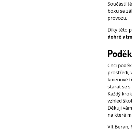
Součástí té
boxu se zá
provozu.
Díky této 
dobré atm
Poděk
Chci poděk
prostředí, 
kmenové tř
starat se 
Každý krok
vzhled škol
Děkuji vám 
na které m
Vít Beran, 