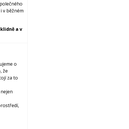
polečného
 i v běžném
klidně a v
čujeme o
, že
tojí za to
 nejen
rostředí,