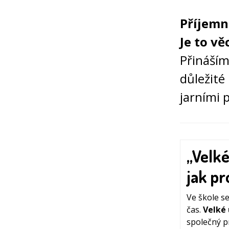
Příjemn
Je to vě
Přináším
důležité
jarními 
„Velké
jak pr
Ve škole se
čas.
Velké 
společný pr