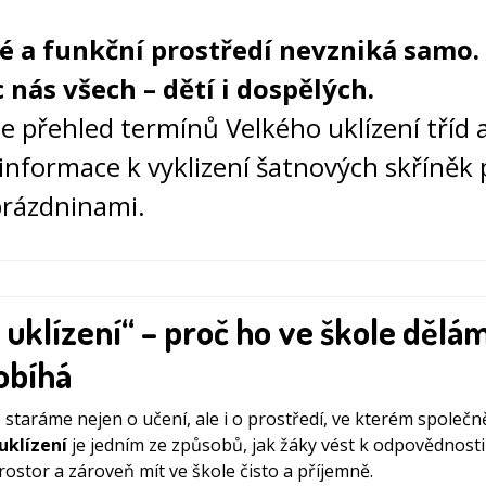
é a funkční prostředí nevzniká samo.
c nás všech – dětí i dospělých.
e přehled termínů Velkého uklízení tříd 
 informace k vyklizení šatnových skříněk
prázdninami.
 uklízení“ – proč ho ve škole dělá
obíhá
 staráme nejen o učení, ale i o prostředí, ve kterém společn
uklízení
je jedním ze způsobů, jak žáky vést k odpovědnosti
ostor a zároveň mít ve škole čisto a příjemně.