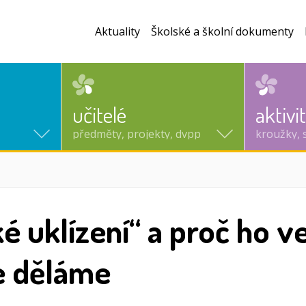
Aktuality
Školské a školní dokumenty
učitelé
aktivi
předměty, projekty, dvpp
kroužky, 
í)
é uklízení“ a proč ho v
e děláme