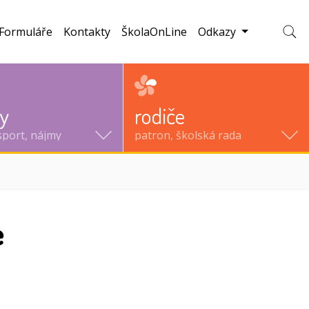
Formuláře
Kontakty
ŠkolaOnLine
Odkazy
Zobraz
ty
rodiče
sport, nájmy
patron, školská rada
e