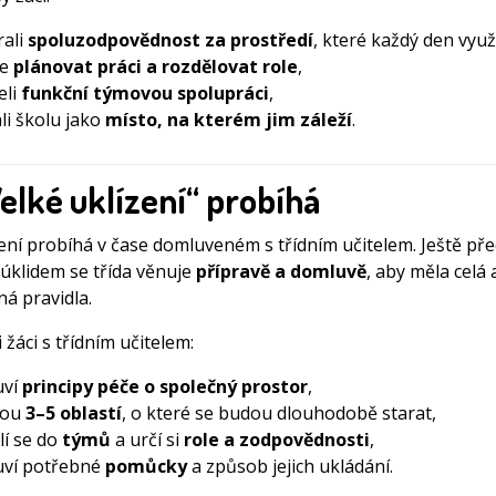
rali
spoluzodpovědnost za prostředí
, které každý den využí
se
plánovat práci a rozdělovat role
,
eli
funkční týmovou spolupráci
,
li školu jako
místo, na kterém jim záleží
.
elké uklízení“ probíhá
zení probíhá v čase domluveném s třídním učitelem. Ještě př
klidem se třída věnuje
přípravě a domluvě
, aby měla celá 
ná pravidla.
 žáci s třídním učitelem:
uví
principy péče o společný prostor
,
rou
3–5 oblastí
, o které se budou dlouhodobě starat,
lí se do
týmů
a určí si
role a zodpovědnosti
,
uví potřebné
pomůcky
a způsob jejich ukládání.