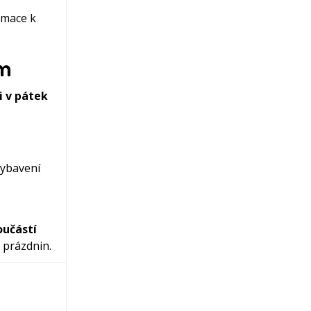
rmace k
ám
i v pátek
vybavení
oučástí
 prázdnin.