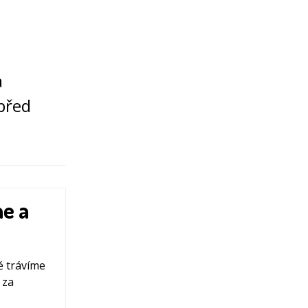
a
 před
me a
ě trávíme
 za