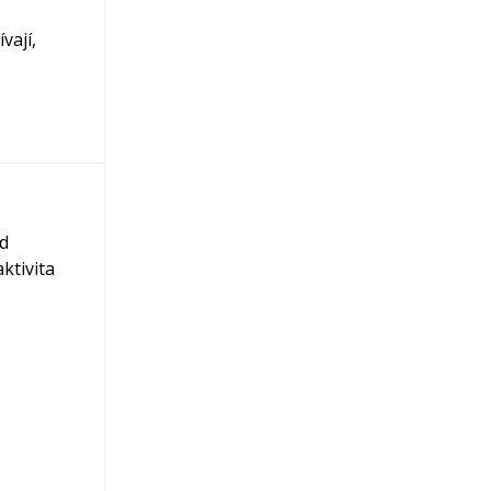
vají,
ed
aktivita