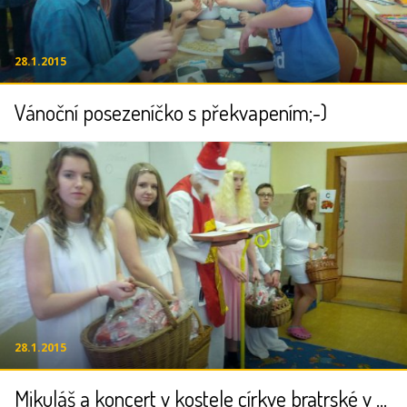
28.1.2015
Vánoční posezeníčko s překvapením;-)
28.1.2015
Mikuláš a koncert v kostele církve bratrské v Šeberově