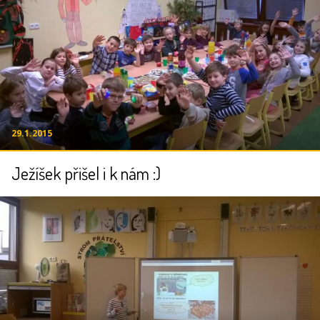
29.1.2015
Ježíšek přišel i k nám :)