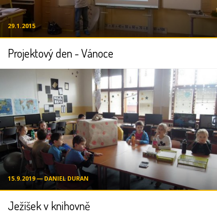
29.1.2015
Projektový den - Vánoce
15.9.2019 ― DANIEL DURAN
Ježíšek v knihovně