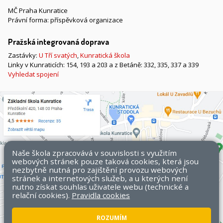
MČ Praha Kunratice
Právní forma: příspěvková organizace
Pražská integrovaná doprava
Zastávky:
U Tří svatých
,
Kunratická škola
Linky v Kunraticích: 154, 193 a 203 a z Betáně: 332, 335, 337 a 339
Vyhledat spojení
Naše škola zpracovává v souvislosti s využitím
webových stránek pouze taková cookies, která jsou
nezbytně nutná pro zajištění provozu webových
stránek a internetových služeb, a u kterých není
nutno získat souhlas uživatele webu (technické a
relační cookies).
Pravidla cookies
ROZUMÍM