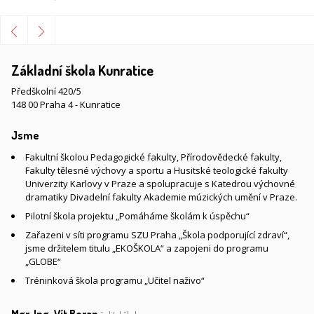
Základní škola Kunratice
Předškolní 420/5
148 00 Praha 4 - Kunratice
Jsme
Fakultní školou Pedagogické fakulty, Přírodovědecké fakulty,
Fakulty tělesné výchovy a sportu a Husitské teologické fakulty
Univerzity Karlovy v Praze a spolupracuje s Katedrou výchovné
dramatiky Divadelní fakulty Akademie múzických umění v Praze.
Pilotní škola projektu „Pomáháme školám k úspěchu“
Zařazeni v síti programu SZU Praha „Škola podporující zdraví“,
jsme držitelem titulu „EKOŠKOLA“ a zapojeni do programu
„GLOBE“
Tréninková škola programu „Učitel naživo“