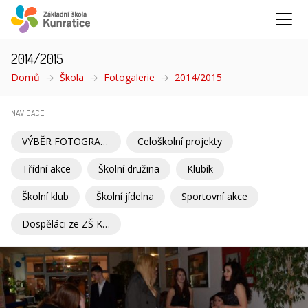
2014/2015
Domů
Škola
Fotogalerie
2014/2015
(aktuální)
NAVIGACE
VÝBĚR FOTOGRAFIÍ
Celoškolní projekty
Třídní akce
Školní družina
Klubík
Školní klub
Školní jídelna
Sportovní akce
Dospěláci ze ZŠ Kunratice