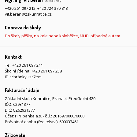
Mgr. Ing. Vít Beran
ředitel školy
+420 261 097 212
,
+420 724 370 813
vit.beran@zskunratice.cz
Doprava do školy
Do školy pěšky, na kole nebo koloběžce, MHD, případně autem
Kontakt
Tel:
+420 261 097 211
Školní jídelna:
+420 261 097 258
ID schránky: isc7trm
Fakturační údaje
Základní škola Kunratice, Praha 4, Předškolní 420
IČO: 62931377
DIČ: CZ62931377
Účet: PPF banka a.s. - č.ú.: 2016970000/6000
Právnická osoba (ředitelství): 600037461
Zřizovatel