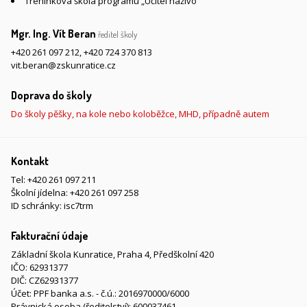
Tréninková škola programu „Učitel naživo“
Mgr. Ing. Vít Beran
ředitel školy
+420 261 097 212
,
+420 724 370 813
vit.beran@zskunratice.cz
Doprava do školy
Do školy pěšky, na kole nebo koloběžce, MHD, případně autem
Kontakt
Tel:
+420 261 097 211
Školní jídelna:
+420 261 097 258
ID schránky: isc7trm
Fakturační údaje
Základní škola Kunratice, Praha 4, Předškolní 420
IČO: 62931377
DIČ: CZ62931377
Účet: PPF banka a.s. - č.ú.: 2016970000/6000
Právnická osoba (ředitelství): 600037461