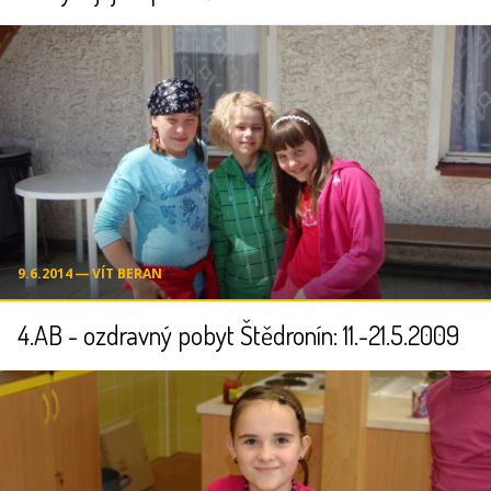
9.6.2014 ― VÍT BERAN
4.AB - ozdravný pobyt Štědronín: 11.-21.5.2009