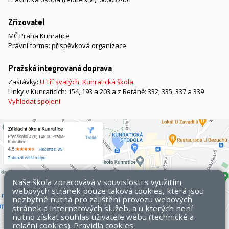
Zřizovatel
MČ Praha Kunratice
Právní forma: příspěvková organizace
Pražská integrovaná doprava
Zastávky:
U Tří svatých
,
Kunratická škola
Linky v Kunraticích: 154, 193 a 203 a z Betáně: 332, 335, 337 a 339
Vyhledat spojení
Naše škola zpracovává v souvislosti s využitím
webových stránek pouze taková cookies, která jsou
nezbytně nutná pro zajištění provozu webových
stránek a internetových služeb, a u kterých není
nutno získat souhlas uživatele webu (technické a
relační cookies).
Pravidla cookies