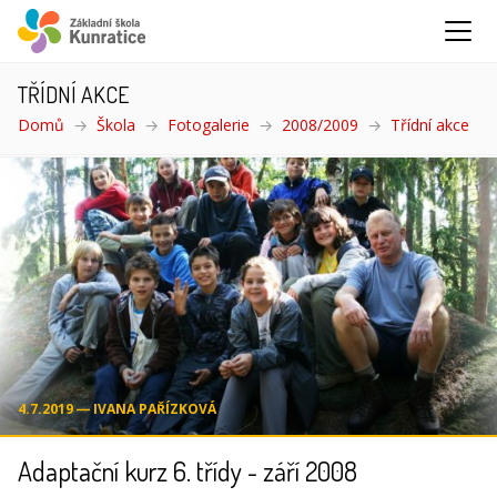
TŘÍDNÍ AKCE
Domů
Škola
Fotogalerie
2008/2009
Třídní akce
(akt
4.7.2019 ― IVANA PAŘÍZKOVÁ
Adaptační kurz 6. třídy - září 2008